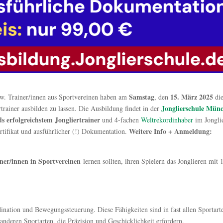
Samstag
15. März 2025
zw. Trainer/innen aus Sportvereinen haben am
, den
di
Jonglierschule Mün
trainer ausbilden zu lassen. Die Ausbildung findet in der
s erfolgreichstem Jongliertrainer
und 4-fachen
Weltrekordinhaber
im Jongli
Weitere Info + Anmeldung:
ertifikat und ausführlicher (!) Dokumentation.
ner/innen in Sportvereinen
lernen sollten, ihren Spielern das Jonglieren mit 1
ination und Bewegungssteuerung. Diese Fähigkeiten sind in fast allen Sportart
r anderen Sportarten, die Präzision und Geschicklichkeit erfordern.