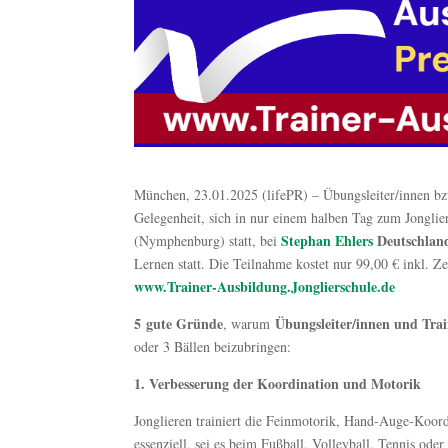
München, 23.01.2025 (lifePR) – Übungsleiter/innen b
Gelegenheit, sich in nur einem halben Tag zum Jonglier
Stephan Ehlers
Deutschland
(Nymphenburg) statt, bei
Lernen statt. Die Teilnahme kostet nur 99,00 € inkl. Z
www.Trainer-Ausbildung.Jonglierschule.de
5 gute Gründe
Übungsleiter/innen und Trai
, warum
oder 3 Bällen beizubringen:
1. Verbesserung der Koordination und Motorik
Jonglieren trainiert die Feinmotorik, Hand-Auge-Koord
essenziell, sei es beim Fußball, Volleyball, Tennis ode