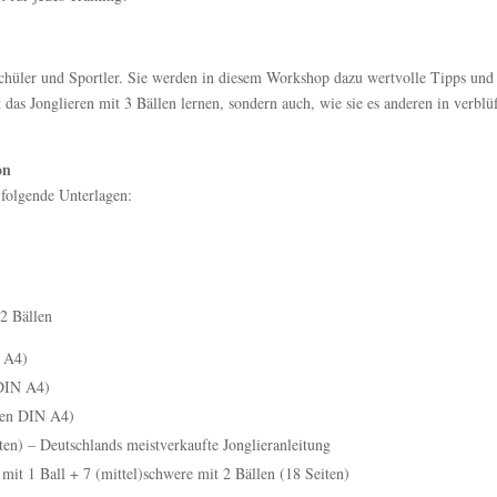
 Schüler und Sportler. Sie werden in diesem Workshop dazu wertvolle Tipps und
 das Jonglieren mit 3 Bällen lernen, sondern auch, wie sie es anderen in verblü
on
 folgende Unterlagen:
2 Bällen
N A4)
 DIN A4)
ten DIN A4)
iten) – Deutschlands meistverkaufte Jonglieranleitung
mit 1 Ball + 7 (mittel)schwere mit 2 Bällen (18 Seiten)