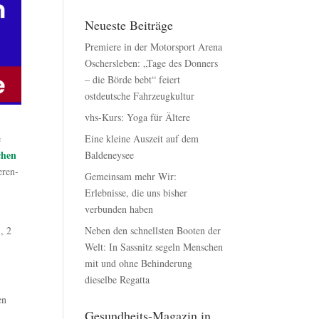
Neueste Beiträge
Premiere in der Motorsport Arena
Oschersleben: „Tage des Donners
– die Börde bebt“ feiert
ostdeutsche Fahrzeugkultur
vhs-Kurs: Yoga für Ältere
e
Eine kleine Auszeit auf dem
chen
Baldeneysee
eren-
Gemeinsam mehr Wir:
Erlebnisse, die uns bisher
verbunden haben
, 2
Neben den schnellsten Booten der
Welt: In Sassnitz segeln Menschen
mit und ohne Behinderung
dieselbe Regatta
en
Gesundheits-Magazin in