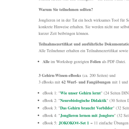
Warum Sie teilnehmen sollten?
Jonglieren ist in der Tat ein hoch wirksames Tool für
konkrete Hinweise erhalten. Sie werden nicht nur selbst
kurzer Zeit beibringen können.
Teilnahmezertifikat und ausführliche Dokumentati
Alle Teilnehmer erhalten ein Teilnahmezertifikat sowie
Alle
Folien
im Workshop gezeigten
als PDF-Datei.
3 Gehirn-Wissen-eBooks
(ca. 200 Seiten) und
62 Wurf- und Fangübungen
3 eBooks mit
mit 1 und 
Wie unser Gehirn lernt
eBook 1: "
" (24 Seiten DI
N
eurobiologische Didaktik
eBook 2: "
" (30 Seiten
Das Gehirn braucht Vorbilder
eBook 3: "
" (32 Sei
Jonglieren lernen mit Jongloro
eBook 4: "
" (32 Se
JOKOKO®-Set 1
eBook 5:
= 11 einfache Übungen 