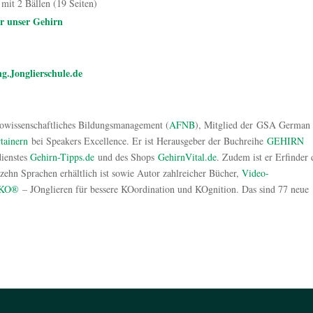
mit 2 Bällen (19 Seiten)
 unser Gehirn
g.Jonglierschule.de
rowissenschaftliches Bildungsmanagement (
AFNB
), Mitglied der GSA German
rtainern
bei Speakers Excellence. Er ist Herausgeber der Buchreihe
GEHIRN
dienstes
Gehirn-Tipps.de
und des Shops
GehirnVital.de
. Zudem ist er Erfinder 
erzehn Sprachen erhältlich ist sowie Autor zahlreicher Bücher,
Video-
KO®
– JOnglieren für bessere KOordination und KOgnition. Das sind 77 neue