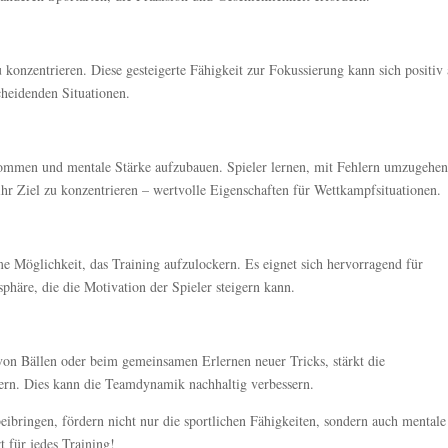
konzentrieren. Diese gesteigerte Fähigkeit zur Fokussierung kann sich positiv
cheidenden Situationen.
ekommen und mentale Stärke aufzubauen. Spieler lernen, mit Fehlern umzugehen
ihr Ziel zu konzentrieren – wertvolle Eigenschaften für Wettkampfsituationen.
me Möglichkeit, das Training aufzulockern. Es eignet sich hervorragend für
häre, die die Motivation der Spieler steigern kann.
von Bällen oder beim gemeinsamen Erlernen neuer Tricks, stärkt die
ern. Dies kann die Teamdynamik nachhaltig verbessern.
beibringen, fördern nicht nur die sportlichen Fähigkeiten, sondern auch mentale
t für jedes Training!