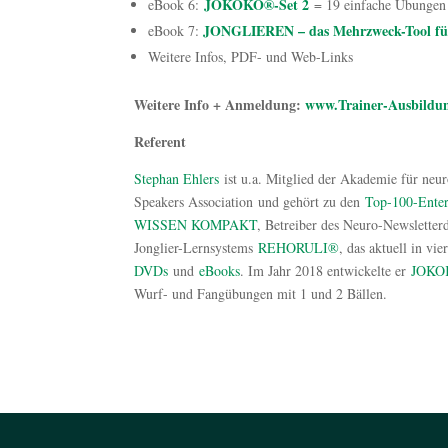
JOKOKO®-Set 2
eBook 6:
= 19 einfache Übungen 
JONGLIEREN – das Mehrzweck-Tool für
eBook 7:
Weitere Infos, PDF- und Web-Links
Weitere Info + Anmeldung:
www.Trainer-Ausbildun
Referent
Stephan Ehlers
ist u.a. Mitglied der Akademie für neu
Speakers Association und gehört zu den
Top-100
-Ente
WISSEN KOMPAKT
, Betreiber des Neuro-Newsletter
Jonglier-Lernsystems
REHORULI®
, das aktuell in vi
DVDs
und
eBooks
. Im Jahr 2018 entwickelte er
JOKO
Wurf- und Fangübungen mit 1 und 2 Bällen.