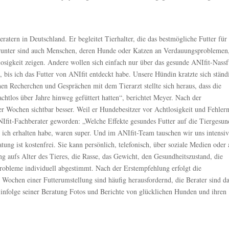
atern in Deutschland. Er begleitet Tierhalter, die das bestmögliche Futter für
arunter sind auch Menschen, deren Hunde oder Katzen an Verdauungsproblemen
losigkeit zeigen. Andere wollen sich einfach nur über das gesunde ANIfit-Nassf
t, bis ich das Futter von ANIfit entdeckt habe. Unsere Hündin kratzte sich ständ
en Recherchen und Gesprächen mit dem Tierarzt stellte sich heraus, dass die
chtlos über Jahre hinweg gefüttert hatten“, berichtet Meyer. Nach der
r Wochen sichtbar besser. Weil er Hundebesitzer vor Achtlosigkeit und Fehler
Ifit-Fachberater geworden: „Welche Effekte gesundes Futter auf die Tiergesun
 ich erhalten habe, waren super. Und im ANIfit-Team tauschen wir uns intensiv
tung ist kostenfrei. Sie kann persönlich, telefonisch, über soziale Medien oder 
ng aufs Alter des Tieres, die Rasse, das Gewicht, den Gesundheitszustand, die
Probleme individuell abgestimmt. Nach der Erstempfehlung erfolgt die
hs Wochen einer Futterumstellung sind häufig herausfordernd, die Berater sind d
 infolge seiner Beratung Fotos und Berichte von glücklichen Hunden und ihren