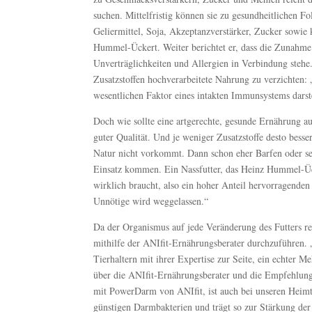
suchen. Mittelfristig können sie zu gesundheitlichen 
Geliermittel, Soja, Akzeptanzverstärker, Zucker sowie 
Hummel-Ückert. Weiter berichtet er, dass die Zunahme
Unverträglichkeiten und Allergien in Verbindung stehe. 
Zusatzstoffen hochverarbeitete Nahrung zu verzichten:
wesentlichen Faktor eines intakten Immunsystems darste
Doch wie sollte eine artgerechte, gesunde Ernährung aus
guter Qualität. Und je weniger Zusatzstoffe desto besse
Natur nicht vorkommt. Dann schon eher Barfen oder sel
Einsatz kommen. Ein Nassfutter, das Heinz Hummel-Ücker
wirklich braucht, also ein hoher Anteil hervorragenden
Unnötige wird weggelassen.“
Da der Organismus auf jede Veränderung des Futters rea
mithilfe der ANIfit-Ernährungsberater durchzuführen. 
Tierhaltern mit ihrer Expertise zur Seite, ein echter M
über die ANIfit-Ernährungsberater und die Empfehlung
mit PowerDarm von ANIfit, ist auch bei unseren Heimti
günstigen Darmbakterien und trägt so zur Stärkung de