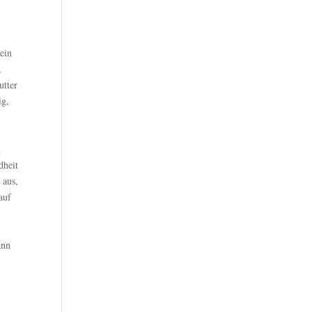
 ein
,
utter
ig,
n
dheit
 aus,
auf
ann