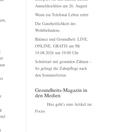
Anmeldeschluss am 26. August
Wenn ein Telefonat Leben rettet
gen,
Die Ganzheitlichkeit des
Wohlbefindens
Balance und Gesundheit: LIVE,
ONLINE, GRATIS am Mi
g
19.08.2026 um 19:00 Uhr
der
Schulstart mit gesunden Zähnen –
zum
So gelingt die Zahnpflege nach
den Sommerferien
es
Gesundheits-Magazin in
den Medien
r
Hier geht's zum Artikel im
ng
Focus
piel
r
n