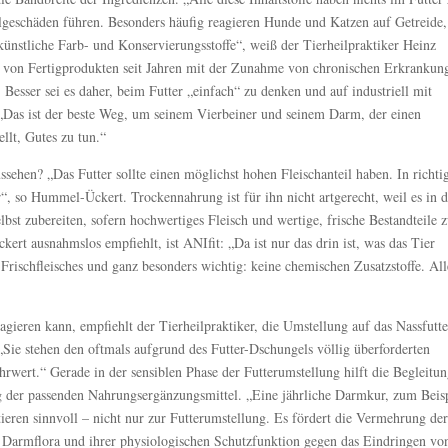
Folgeschäden führen. Besonders häufig reagieren Hunde und Katzen auf Getreide,
künstliche Farb- und Konservierungsstoffe“, weiß der Tierheilpraktiker Heinz
 von Fertigprodukten seit Jahren mit der Zunahme von chronischen Erkrankun
Besser sei es daher, beim Futter „einfach“ zu denken und auf industriell mit
 „Das ist der beste Weg, um seinem Vierbeiner und seinem Darm, der einen
llt, Gutes zu tun.“
sehen? „Das Futter sollte einen möglichst hohen Fleischanteil haben. In richti
r“, so Hummel-Ückert. Trockennahrung ist für ihn nicht artgerecht, weil es in 
bst zubereiten, sofern hochwertiges Fleisch und wertige, frische Bestandteile 
t ausnahmslos empfiehlt, ist ANIfit: „Da ist nur das drin ist, was das Tier
 Frischfleisches und ganz besonders wichtig: keine chemischen Zusatzstoffe. All
gieren kann, empfiehlt der Tierheilpraktiker, die Umstellung auf das Nassfutte
„Sie stehen den oftmals aufgrund des Futter-Dschungels völlig überforderten
ehrwert.“ Gerade in der sensiblen Phase der Futterumstellung hilft die Begleitu
 der passenden Nahrungsergänzungsmittel. „Eine jährliche Darmkur, zum Beis
eren sinnvoll – nicht nur zur Futterumstellung. Es fördert die Vermehrung de
r Darmflora und ihrer physiologischen Schutzfunktion gegen das Eindringen vo