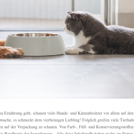
 Ernährung geht, schauen viele Hunde- und Katzenbesitzer vor allem auf den
tsache, es schmeckt dem vierbeinigen Liebling! Folglich greifen viele Tierhalt
onen auf der Verpackung zu schauen. Von Farb-, Füll- und Konservierungsstoffen
 Bandbreite der Ingredienzen. „Alle diese Inhaltstoffe haben nichts im Futter