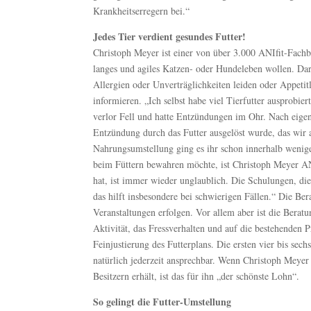
Krankheitserregern bei.“
Jedes Tier verdient gesundes Futter!
Christoph Meyer ist einer von über 3.000 ANIfit-Fachber
langes und agiles Katzen- oder Hundeleben wollen. D
Allergien oder Unverträglichkeiten leiden oder Appetit
informieren. „Ich selbst habe viel Tierfutter ausprobier
verlor Fell und hatte Entzündungen im Ohr. Nach eigen
Entzündung durch das Futter ausgelöst wurde, das wir a
Nahrungsumstellung ging es ihr schon innerhalb wenige
beim Füttern bewahren möchte, ist Christoph Meyer AN
hat, ist immer wieder unglaublich. Die Schulungen, die
das hilft insbesondere bei schwierigen Fällen.“ Die Bera
Veranstaltungen erfolgen. Vor allem aber ist die Beratu
Aktivität, das Fressverhalten und auf die bestehenden 
Feinjustierung des Futterplans. Die ersten vier bis sec
natürlich jederzeit ansprechbar. Wenn Christoph Meyer
Besitzern erhält, ist das für ihn „der schönste Lohn“.
So gelingt die Futter-Umstellung