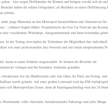
gehen – hier zeigen Driftkünstler ihr Können und bringen sowohl sich als auc
Besucher haben die seltene Gelegenheit, als Beifahrer in einem Driftfahrzeug 
zu erleben.
r mehr junge Menschen an den Motorsport heranzuführen und Alternativen für
en.“, erläutert Sophie Haller, Projektleiterin des Fast Car Festivals das Konzep
es hier verschiedene Workshops, Autogrammstunde und Interviewrunden geben
in. In der Tuning-Area haben die Teilnehmer die Möglichkeit ihre individuell
 diese von einer professionellen Jury bewertet und mit einem entsprechenden P
 der Arena in einen Zeltplatz umgewandelt. So können die Besucher ihr
nnstrecke verlegen und das besondere Ambiente genießen.
re Attraktionen wie die Händlermeile oder eine Open Air Party am Freitag- und
ßballfans wurde gedacht: Auf einer großen Leinwand wird das EM-Auftaktspiel
nnen sich Motorsportfans freuen, denn ab Samstagnachmittag wird das 24-Stun
ches Wochenende voller Adrenalin, beeindruckender Fahrzeuge und jeder Menge