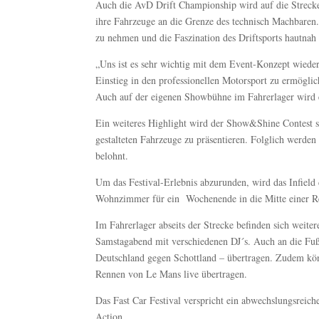
Auch die AvD Drift Championship wird auf die Strecke 
ihre Fahrzeuge an die Grenze des technisch Machbaren. 
zu nehmen und die Faszination des Driftsports hautnah 
„Uns ist es sehr wichtig mit dem Event-Konzept wiede
Einstieg in den professionellen Motorsport zu ermöglich
Auch auf der eigenen Showbühne im Fahrerlager wird 
Ein weiteres Highlight wird der Show&Shine Contest se
gestalteten Fahrzeuge zu präsentieren. Folglich werden
belohnt.
Um das Festival-Erlebnis abzurunden, wird das Infield
Wohnzimmer für ein Wochenende in die Mitte einer Re
Im Fahrerlager abseits der Strecke befinden sich weite
Samstagabend mit verschiedenen DJ´s. Auch an die Fu
Deutschland gegen Schottland – übertragen. Zudem kö
Rennen von Le Mans live übertragen.
Das Fast Car Festival verspricht ein abwechslungsrei
Action.