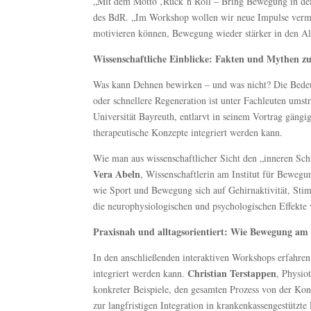
„Mit dem Motto ‚Rück’n’Roll – Bring Bewegung in dei
des BdR. „Im Workshop wollen wir neue Impulse vermi
motivieren können, Bewegung wieder stärker in den All
Wissenschaftliche Einblicke: Fakten und Mythen 
Was kann Dehnen bewirken – und was nicht? Die Bedeut
oder schnellere Regeneration ist unter Fachleuten umstr
Universität Bayreuth, entlarvt in seinem Vortrag gängi
therapeutische Konzepte integriert werden kann.
Wie man aus wissenschaftlicher Sicht den „inneren Sch
Vera Abeln
, Wissenschaftlerin am Institut für Bewegu
wie Sport und Bewegung sich auf Gehirnaktivität, Sti
die neurophysiologischen und psychologischen Effekte
Praxisnah und alltagsorientiert: Wie Bewegung am 
In den anschließenden interaktiven Workshops erfahre
Christian Terstappen
integriert werden kann.
, Physio
konkreter Beispiele, den gesamten Prozess von der Ko
zur langfristigen Integration in krankenkassengestützte