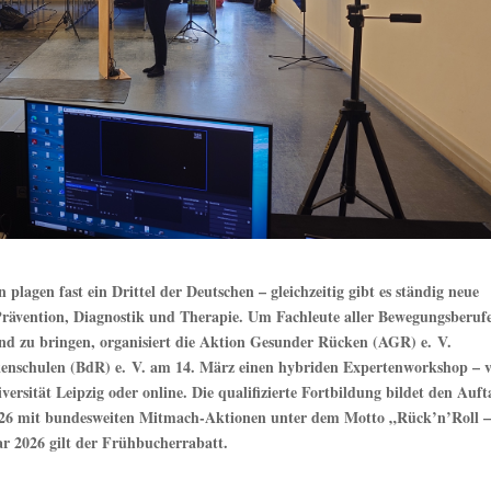
plagen fast ein Drittel der Deutschen – gleichzeitig gibt es ständig neue
 Prävention, Diagnostik und Therapie. Um Fachleute aller Bewegungsberuf
and zu bringen, organisiert die Aktion Gesunder Rücken (AGR) e. V.
nschulen (BdR) e. V. am 14. März einen hybriden Expertenworkshop – 
versität Leipzig oder online. Die qualifizierte Fortbildung bildet den Auft
026 mit bundesweiten Mitmach-Aktionen unter dem Motto „Rück’n’Roll 
r 2026 gilt der Frühbucherrabatt.