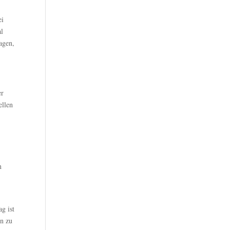
ei
al
agen,
er
ellen
n
g ist
in zu