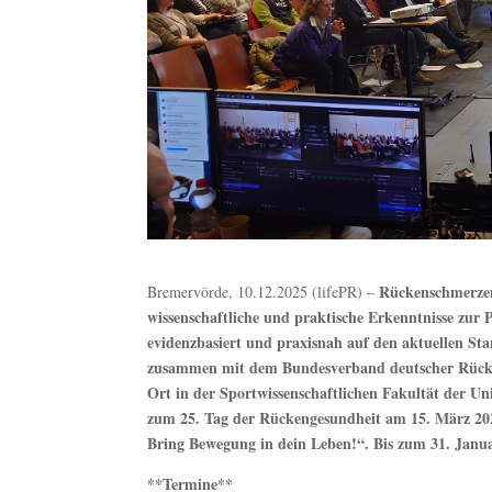
Rückenschmerzen 
Bremervörde, 10.12.2025 (lifePR) –
wissenschaftliche und praktische Erkenntnisse zur
evidenzbasiert und praxisnah auf den aktuellen St
zusammen mit dem Bundesverband deutscher Rücke
Ort in der Sportwissenschaftlichen Fakultät der Uni
zum 25. Tag der Rückengesundheit am 15. März 2
Bring Bewegung in dein Leben!“. Bis zum 31. Janua
**Termine**