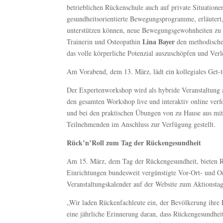
betrieblichen Rückenschule auch auf private Situatione
gesundheitsorientierte Bewegungsprogramme, erläuter
unterstützen können, neue Bewegungsgewohnheiten zu e
Lina Bayer
Trainerin und Osteopathin
den methodischen
das volle körperliche Potenzial auszuschöpfen und Ver
Am Vorabend, dem 13. März, lädt ein kollegiales Get-
Der Expertenworkshop wird als hybride Veranstaltung a
den gesamten Workshop live und interaktiv online verf
und bei den praktischen Übungen von zu Hause aus mi
Teilnehmenden im Anschluss zur Verfügung gestellt.
Rück’n’Roll zum Tag der Rückengesundheit
Am 15. März, dem Tag der Rückengesundheit, bieten Rü
Einrichtungen bundesweit vergünstigte Vor-Ort- und O
Veranstaltungskalender auf der Website zum Aktionstag
„Wir laden Rückenfachleute ein, der Bevölkerung ihre 
eine jährliche Erinnerung daran, dass Rückengesundhei