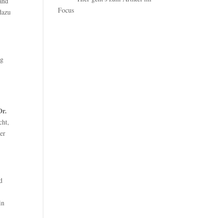
and
Focus
dazu
ng
Dr.
cht,
er
d
in