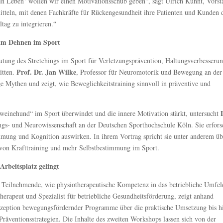
n Leben‘ wollen wir einen Motivationsschub geben“, sagt Ulrich Kuhnt, Vorst
tteln, mit denen Fachkräfte für Rückengesundheit ihre Patienten und Kunden 
tag zu integrieren.“
zum Dehnen im Sport
ung des Stretchings im Sport für Verletzungsprävention, Haltungsverbesseru
Prof. Dr. Jan Wilke
itten.
, Professor für Neuromotorik und Bewegung an der
ge Mythen und zeigt, wie Beweglichkeitstraining sinnvoll in präventive und
weinehund“ im Sport überwindet und die innere Motivation stärkt, untersucht
ngs- und Neurowissenschaft an der Deutschen Sporthochschule Köln. Sie erfors
mmung und Kognition auswirken. In ihrem Vortrag spricht sie unter anderem üb
 von Krafttraining und mehr Selbstbestimmung im Sport.
Arbeitsplatz gelingt
n Teilnehmende, wie physiotherapeutische Kompetenz in das betriebliche Umfel
therapeut und Spezialist für betriebliche Gesundheitsförderung, zeigt anhand
nzeption bewegungsfördernder Programme über die praktische Umsetzung bis h
 Präventionsstrategien. Die Inhalte des zweiten Workshops lassen sich von der