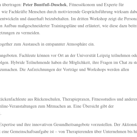
Peter Buntfuß-Duschek
n übertragen:
, Fitnessökonom und Experte für
t, wie Fachkräfte Menschen durch motivierende Gesprächsführung wirksam dab
ntwickeln und dauerhaft beizubehalten. Im dritten Workshop zeigt die Person
 Aufbau maßgeschneiderter Trainingspläne und erläutert, wie diese dazu beitr
letzungen zu vermeiden.
together zum Austausch in entspannter Atmosphäre ein.
ngeboten. Fachleute können vor Ort an der Universität Leipzig teilnehmen od
olgen. Hybride Teilnehmende haben die Möglichkeit, ihre Fragen im Chat zu st
tzumachen. Die Aufzeichnungen der Vorträge und Workshops werden allen
ckenfachleute aus Rückenschulen, Therapiepraxen, Fitnessstudios und andere
nline-Veranstaltungen zum Mitmachen an. Eine Übersicht gibt der
.
Expertise und ihre innovativen Gesundheitsangebote vorzustellen. Der Aktionsta
t eine Gemeinschaftsaufgabe ist – von Therapierenden über Unternehmen bis h