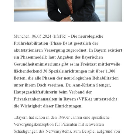
Die neurologische
München, 06.05.2024 (lifePR) –
Frührehabilitation (Phase B) ist gesetzlich der
akutstationären Versorgung zugeordnet. In Bayern existiert
ein Phasenmodell: laut Angaben des Bayerischen
Gesundheitsministeriums gibt es im Freistaat mittlerweile
flächendeckend 30 Spezialeinrichtungen mit über 1.300
Betten, die alle Phasen der neurologischen Rehabilitation
unter ihrem Dach vereinen. Dr. Ann-Kristin Stenger,
Hauptgeschäftsführerin beim Verband der
Privatkrankenanstalten in Bayern (VPKA) unterstreicht
die Wichtigkeit dieser Einrichtungen.
„Bayern hat schon in den 1980er Jahren eine spezifische
Versorgungskonzeption für Patienten mit schwersten
Schädigungen des Nervensystems, zum Beispiel aufgrund von