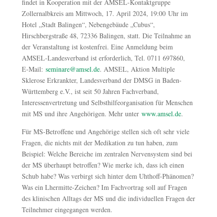
findet in Kooperation mit der AMSEL-Kontaktgruppe
Zollernalbkreis am Mittwoch, 17. April 2024, 19:00 Uhr im
Hotel „Stadt Balingen“, Nebengebäude „Cubus“,
Hirschbergstraße 48, 72336 Balingen, statt. Die Teilnahme an
der Veranstaltung ist kostenfrei. Eine Anmeldung beim
AMSEL-Landesverband ist erforderlich, Tel. 0711 697860,
E‑Mail:
seminare@amsel.de
. AMSEL, Aktion Multiple
Sklerose Erkrankter, Landesverband der DMSG in Baden-
Württemberg e.V., ist seit 50 Jahren Fachverband,
Interessenvertretung und Selbsthilfeorganisation für Menschen
mit MS und ihre Angehörigen. Mehr unter
www.amsel.de
.
Für MS-Betroffene und Angehörige stellen sich oft sehr viele
Fragen, die nichts mit der Medikation zu tun haben, zum
Beispiel: Welche Bereiche im zentralen Nervensystem sind bei
der MS überhaupt betroffen? Wie merke ich, dass ich einen
Schub habe? Was verbirgt sich hinter dem Uhthoff-Phänomen?
Was ein Lhermitte-Zeichen? Im Fachvortrag soll auf Fragen
des klinischen Alltags der MS und die individuellen Fragen der
Teilnehmer eingegangen werden.