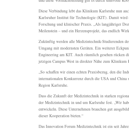
und diese Vormachtstellung gilt es durch sinnvolle Koo
Diese Verbindung lebt das Klinikum Karlsruhe nun auc
Karlsruher Institut für Technologie (KIT). Damit wird 
Forschung und klinischer Praxis. „Als langjähriger Doz
Meilenstein – und ein Herzensprojekt, das endlich Wirk
Zukünftig werden alle Medizintechnik-Studierenden de
Umgang mit modernsten Geräten. Ein weiterer Eckpunkt
Engineering am KIT. Auch räumlich gesehen rücken di
jetzigen Campus West in direkter Nähe zum Klinikum K
„So schaffen wir einen echten Praxisbezug, den die Ind
internationalen Konkurrenz durch die USA und China se
Region Karlsruhe.
Dass die Zukunft der Medizintechnik in starken regio
der Medizintechnik in und um Karlsruhe fest. „Wir hab
entwickeln. Diese Unternehmen brauchen gut ausgebilde
dieser Kooperation bieten.“
Das Innovation Forum Medizintechnik ist ein seit Jahre