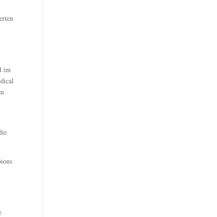
erten
d im
dical
en
die
pions
e
t
e