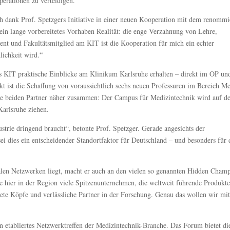
perationen zu verteidigen.“
h dank Prof. Spetzgers Initiative in einer neuen Kooperation mit dem renommi
ein lange vorbereitetes Vorhaben Realität: die enge Verzahnung von Lehre,
ent und Fakultätsmitglied am KIT ist die Kooperation für mich ein echter
lichkeit wird.“
s KIT praktische Einblicke am Klinikum Karlsruhe erhalten – direkt im OP un
 ist die Schaffung von voraussichtlich sechs neuen Professuren im Bereich Me
e beiden Partner näher zusammen: Der Campus für Medizintechnik wird auf d
arlsruhe ziehen.
ustrie dringend braucht“, betonte Prof. Spetzger. Gerade angesichts der
i dies ein entscheidender Standortfaktor für Deutschland – und besonders für 
nalen Netzwerken liegt, macht er auch an den vielen so genannten Hidden Cham
e hier in der Region viele Spitzenunternehmen, die weltweit führende Produkt
te Köpfe und verlässliche Partner in der Forschung. Genau das wollen wir mi
n etabliertes Netzwerktreffen der Medizintechnik-Branche. Das Forum bietet di