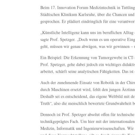
Beim 17. Innovation Forum Medizintechnik in Tuttling
Städtischen Klinikum Karlsruhe, über die Chancen und
gesprochen. Er plädiert eindringlich für eine verantwor
„Künstliche Intelligenz kann uns im beruflichen Alltag
sagte Prof. Spetzger. „Doch wenn es um operative Ein
geht, müssen wir genau abwägen, was wir gewinnen – 
Ein Beispiel: Die Erkennung von Tumorgewebe in CT-Bi
Prof. Spetzger, gehe dabei jedoch ein wichtiges didakt
arbeitet, schärft seine analytischen Fähigkeiten. Das i
Auch der zunehmende Einsatz von Robotik in der Chiru
durch Maschinen ersetzt wird, fehlt den jungen Ärztin
Deshalb sei es entscheidend, das eigene Weltbild mit 
Truth“, also die menschlich bewertete Grundwahrheit b
Dennoch ist Prof. Spetzger absolut offen für technisch
technikgeprägtes Fach. Um hier mit der internationale
Medizin, Informatik und Ingenieurwissenschaften. Wir