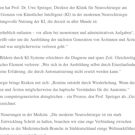
en hat Prof. Dr. Uwe Spetzger, Direktor der Klinik für Neurochirurgie am
 Grenzen von Künstlicher Intelligenz (KI) in der modernen Neurochirurgie
tungsvolle Nutzung der KI, die derzeit in aller Munde ist.
 erheblich entlasten – vor allem bei monotonen und administrativen Aufgaben“,
griffe oder um die Ausbildung der nächsten Generation von Ärztinnen und Ärzt
und was möglicherweise verloren geht.“
ldern durch KI-Systeme erleichtere die Diagnose und spare Zeit. Gleichzeitig
isches Element verloren: „Wer sich in der Ausbildung selbst durch Einzelaufna
st eine Erfahrung, die durch Automatisierung nicht ersetzt werden kann.“
rgie bringe Risiken mit sich: „Routine entsteht durch Wiederholung. Wenn die
nen und Ärzten möglicherweise das haptische Verständnis für die Anatomie.“
dem computergenerierten abzugleichen – ein Prozess, den Prof. Spetzger als „G
ezeichnet.
e Neuerungen in der Medizin: „Die moderne Neurochirurgie ist ein stark
n Entwicklung Schritt zu halten, brauchen wir eine enge Verbindung zwischen
 haben in der Medizintechnik-Branche in Süddeutschland einige Weltmarktführ