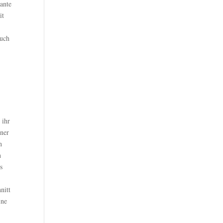
ante
it
uch
 ihr
iner
n
n
s
nitt
ine