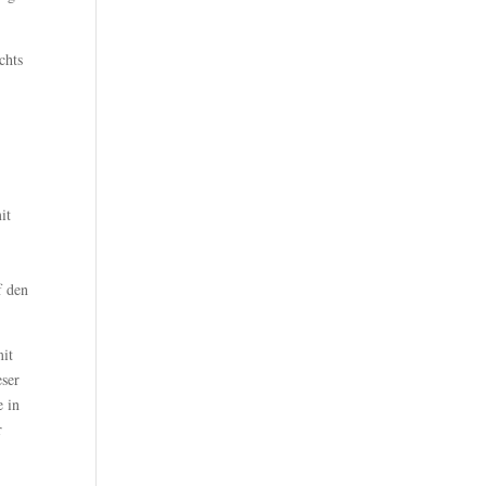
chts
it
f den
mit
eser
e in
r