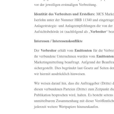
vor der jeweiligen erstmaligen Verbreitung.
Identität des Verbreiters und Erstellers:
MCS Market 
Iserlohn unter der Nummer HRB 11340 und eingetragen 
Anlagestrategie- und Anlageempfehlungen die von der B
Verbreiter
Aufsichtsbehörde ist (nachfolgend als „
“ bez
Interessen / Interessenskonflikte
Verbreiter
Emittenten
Der
erhält vom
für die Verbre
Emittenten
ihr verbundene Unternehmen wurden vom
Marketingmitteilung beauftragt. Aufgrund der Beauft
sichergestellt. Dies begründet laut Gesetz auf Seiten d
wir hiermit ausdrücklich hinweisen.
Wir weisen darauf hin, dass die Auftraggeber (Dritte)
diesen verbundenen Parteien (Dritte) zum Zeitpunkt d
Publikation besprochen wird, halten. Es besteht seitens
unmittelbarem Zusammenhang mit dieser Veröffentlichu
jederzeit weitere Wertpapiere hinzuzukaufen.