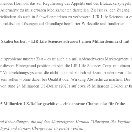
mendes Hormon, das zur Regulierung des Appetits und des Blutzuckerspiegels
Alternative zu injizierbaren Medikamenten darstellen. Ziel ist es, den Zugang, 
rieländern als auch in Schwellenmärkten zu verbessern. LIR Life Sciences ist e
t praktischen Lösungen auf Grundlage bewährter Wirkstoffe und fundierter
 Skalierbarkeit – LIR Life Sciences adressiert einen Milliardenmarkt mit
heitsprobleme unserer Zeit – es ist auch ein milliardenschweres Marktsegment, 
or diesem Hintergrund positioniert sich die LIR Life Sciences Corp. mit einem
”-Verabreichungssysteme, die nicht nur medizinisch wirksam, sondern vor all
n sein sollen – ohne dabei bei Qualität oder Wirkung Abstriche zu machen. Der
 von rund 24 Milliarden US-Dollar (2023) auf etwa 95 Milliarden US-Dollar b
5 Milliarden US-Dollar geschätzt – eine enorme Chance also für frühe
ind Behandlungen, die auf dem körpereigenen Hormon “Glucagon-like Peptide
yp-2 und starkem Übergewicht eingesetzt werden.