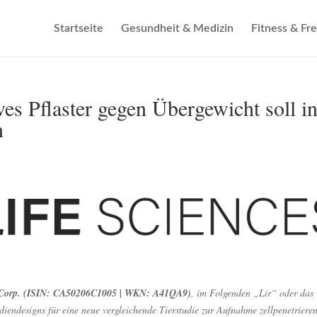
Startseite
Gesundheit & Medizin
Fitness & Fre
ves Pflaster gegen Übergewicht soll i
n
s Corp. (ISIN: CA50206C1005 | WKN: A41QA9)
, im Folgenden „Lir“ oder das
iendesigns für eine neue vergleichende Tierstudie zur Aufnahme zellpenetriere