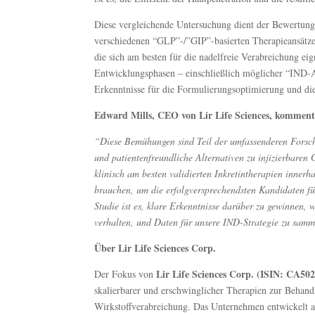
Diese vergleichende Untersuchung dient der Bewertung
verschiedenen “GLP”-/”GIP”-basierten Therapieansätzen.
die sich am besten für die nadelfreie Verabreichung e
Entwicklungsphasen – einschließlich möglicher “IND-
Erkenntnisse für die Formulierungsoptimierung und die
Edward Mills, CEO von Lir Life Sciences, komment
“Diese Bemühungen sind Teil der umfassenderen Forsc
und patientenfreundliche Alternativen zu injizierbare
klinisch am besten validierten Inkretintherapien inner
brauchen, um die erfolgversprechendsten Kandidaten fü
Studie ist es, klare Erkenntnisse darüber zu gewinnen
verhalten, und Daten für unsere IND-Strategie zu sam
Über Lir Life Sciences Corp.
Lir Life Sciences Corp. (ISIN: CA
Der Fokus von
skalierbarer und erschwinglicher Therapien zur Behand
Wirkstoffverabreichung. Das Unternehmen entwickelt ak