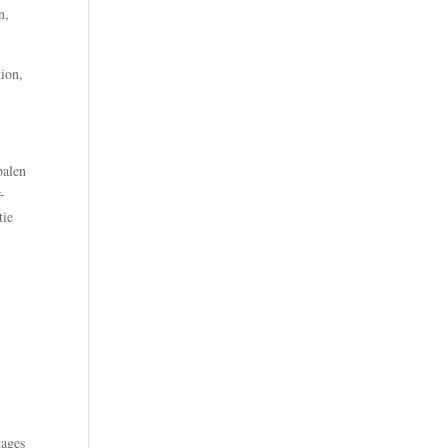
n,
ion,
balen
-
tie
tages