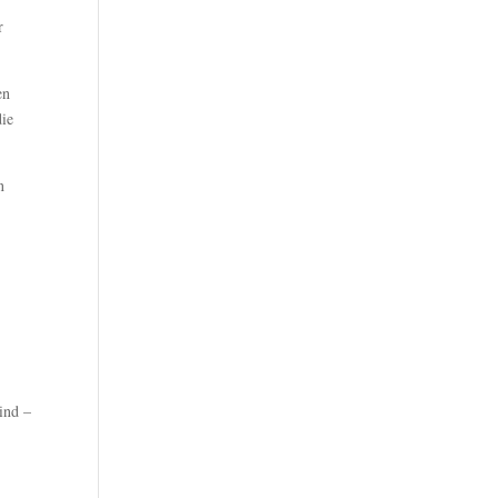
r
en
die
n
ind –