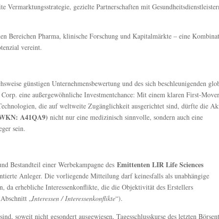
te Vermarktungsstrategie, gezielte Partnerschaften mit Gesundheitsdienstleister
den Bereichen Pharma, klinische Forschung und Kapitalmärkte – eine Kombinat
enzial vereint.
chsweise günstigen Unternehmensbewertung und des sich beschleunigenden glo
s Corp. eine außergewöhnliche Investmentchance: Mit einem klaren First-Mover
chnologien, die auf weltweite Zugänglichkeit ausgerichtet sind, dürfte die Ak
5 | WKN: A41QA9)
nicht nur eine medizinisch sinnvolle, sondern auch eine
eger sein.
Emittenten LIR Life Sciences
nd Bestandteil einer Werbekampagne des
entierte Anleger. Die vorliegende Mitteilung darf keinesfalls als unabhängige
da erhebliche Interessenkonflikte, die die Objektivität des Erstellers
 Abschnitt „
Interessen / Interessenkonflikte
“).
ind, soweit nicht gesondert ausgewiesen, Tagesschlusskurse des letzten Börsen