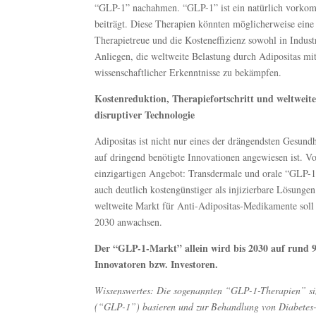
“GLP-1” nachahmen. “GLP-1” ist ein natürlich vorkom
beiträgt. Diese Therapien könnten möglicherweise eine 
Therapietreue und die Kosteneffizienz sowohl in Indust
Anliegen, die weltweite Belastung durch Adipositas mi
wissenschaftlicher Erkenntnisse zu bekämpfen.
Kostenreduktion, Therapiefortschritt und weltweite
disruptiver Technologie
Adipositas ist nicht nur eines der drängendsten Gesund
auf dringend benötigte Innovationen angewiesen ist. V
einzigartigen Angebot: Transdermale und orale “GLP-1
auch deutlich kostengünstiger als injizierbare Lösunge
weltweite Markt für Anti-Adipositas-Medikamente soll
2030 anwachsen.
Der “GLP-1-Markt” allein wird bis 2030 auf rund 9
Innovatoren bzw. Investoren.
Wissenswertes: Die sogenannten “GLP-1-Therapien” s
(“GLP-1”) basieren und zur Behandlung von Diabetes-T