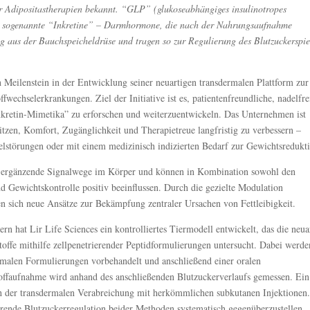
dipositastherapien bekannt. “GLP” (glukoseabhängiges insulinotropes
d sogenannte “Inkretine” – Darmhormone, die nach der Nahrungsaufnahme
ung aus der Bauchspeicheldrüse und tragen so zur Regulierung des Blutzuckerspie
n Meilenstein in der Entwicklung seiner neuartigen transdermalen Plattform zur
echselerkrankungen. Ziel der Initiative ist es, patientenfreundliche, nadelfre
kretin-Mimetika” zu erforschen und weiterzuentwickeln. Das Unternehmen ist
itzen, Komfort, Zugänglichkeit und Therapietreue langfristig zu verbessern –
lstörungen oder mit einem medizinisch indizierten Bedarf zur Gewichtsredukt
h ergänzende Signalwege im Körper und können in Kombination sowohl den
d Gewichtskontrolle positiv beeinflussen. Durch die gezielte Modulation
en sich neue Ansätze zur Bekämpfung zentraler Ursachen von Fettleibigkeit.
rn hat Lir Life Sciences ein kontrolliertes Tiermodell entwickelt, das die neua
ffe mithilfe zellpenetrierender Peptidformulierungen untersucht. Dabei werde
rmalen Formulierungen vorbehandelt und anschließend einer oralen
offaufnahme wird anhand des anschließenden Blutzuckerverlaufs gemessen. Ein
eich der transdermalen Verabreichung mit herkömmlichen subkutanen Injektionen.
tierende Blutzuckerregulation beider Methoden systematisch gegenüberzustellen.