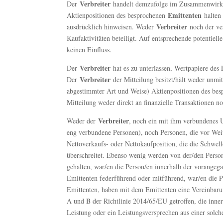
Verbreiter
Der
handelt demzufolge im Zusammenwirken 
Emittenten
Aktienpositionen des besprochenen
halten 
Verbreiter
ausdrücklich hinweisen. Weder
noch der ve
Kaufaktivitäten beteiligt. Auf entsprechende potentiel
keinen Einfluss.
Verbreiter
Der
hat es zu unterlassen, Wertpapiere des 
Verbreiter
Der
der Mitteilung besitzt/hält weder unmi
abgestimmter Art und Weise) Aktienpositionen des bes
Mitteilung weder direkt an finanzielle Transaktionen
Verbreiter
Weder der
, noch ein mit ihm verbundenes 
eng verbundene Personen), noch Personen, die vor Weite
Nettoverkaufs- oder Nettokaufposition, die die Schwell
überschreitet. Ebenso wenig werden von der/den Person
gehalten, war/en die Person/en innerhalb der vorangeg
Emittenten federführend oder mitführend, war/en die 
Emittenten, haben mit dem Emittenten eine Vereinbaru
A und B der Richtlinie 2014/65/EU getroffen, die inn
Leistung oder ein Leistungsversprechen aus einer solc