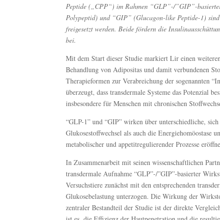
Peptide („CPP“) im Rahmen “GLP”-/”GIP”-basierter A
Polypeptid) und “GIP” (Glucagon-like Peptide-1) sin
freigesetzt werden. Beide fördern die Insulinausschütt
bei.
Mit dem Start dieser Studie markiert Lir einen weitere
Behandlung von Adipositas und damit verbundenen Stoffw
Therapieformen zur Verabreichung der sogenannten “In
überzeugt, dass transdermale Systeme das Potenzial bes
insbesondere für Menschen mit chronischen Stoffwechse
“GLP-1” und “GIP” wirken über unterschiedliche, sic
Glukosestoffwechsel als auch die Energiehomöostase un
metabolischer und appetitregulierender Prozesse eröffn
In Zusammenarbeit mit seinen wissenschaftlichen Partne
transdermale Aufnahme “GLP”-/”GIP”-basierter Wirksto
Versuchstiere zunächst mit den entsprechenden transde
Glukosebelastung unterzogen. Die Wirkung der Wirkst
zentraler Bestandteil der Studie ist der direkte Vergl
ist es, die Effizienz der Hautpenetration und die resul