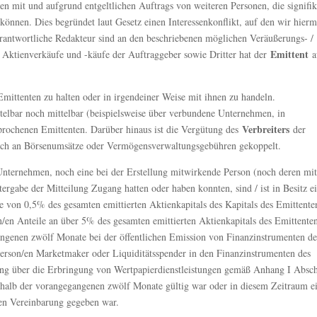
mit und aufgrund entgeltlichen Auftrags von weiteren Personen, die signifik
können. Dies begründet laut Gesetz einen Interessenkonflikt, auf den wir hierm
rantwortliche Redakteur sind an den beschriebenen möglichen Veräußerungs- /
Emittent
le Aktienverkäufe und -käufe der Auftraggeber sowie Dritter hat der
a
Emittenten zu halten oder in irgendeiner Weise mit ihnen zu handeln.
ttelbar noch mittelbar (beispielsweise über verbundene Unternehmen, in
Verbreiters
prochenen Emittenten. Darüber hinaus ist die Vergütung des
der
 noch an Börsenumsätze oder Vermögensverwaltungsgebühren gekoppelt.
Unternehmen, noch eine bei der Erstellung mitwirkende Person (noch deren mit
rgabe der Mitteilung Zugang hatten oder haben konnten, sind / ist in Besitz e
e von 0,5% des gesamten emittierten Aktienkapitals des Kapitals des Emittente
/en Anteile an über 5% des gesamten emittierten Aktienkapitals des Emittente
angenen zwölf Monate bei der öffentlichen Emission von Finanzinstrumenten de
Person/en Marketmaker oder Liquiditätsspender in den Finanzinstrumenten des
ng über die Erbringung von Wertpapierdienstleistungen gemäß Anhang I Absch
erhalb der vorangegangenen zwölf Monate gültig war oder in diesem Zeitraum e
hen Vereinbarung gegeben war.