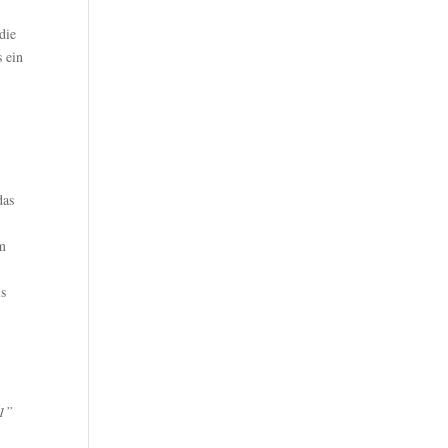
die
s ein
das
em
is
-1”