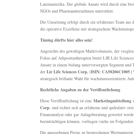
Lateinamerika. Der globale Ansatz wird durch eine brei
NGOs und Pharmaunternehmen unterstützt.
Die Umsetzung erfolgt durch ein erfahrenes Team aus 
die operative Exzellenz mit strategischem Wachstumspot
Timing dürfte hier alles sein!
Angesichts des gewaltigen Marktvolumens, der verglei
Fokus auf Adipositastherapien bietet LIR Life Science
Ansatz in einem bislang unterversorgten Segment und Te
Lir Life Sciences Corp. (ISIN: CA50206C100
der
strategisch brillante Wahl für wachstumsorientierte Anl
Rechtliche Angaben zu der Veröffentlichung
Marketingmitteilung
Diese Veröffentlichung ist eine
u
Corp.
und richtet sich an erfahrene und spekulativ ori
Finanzanalyse oder gar Anlageberatung gewertet werden, 
beeinträchtigen können, vorliegen (siehe im Folgenden
Die angegebenen Preise zu besprochenen Wertpapieren s