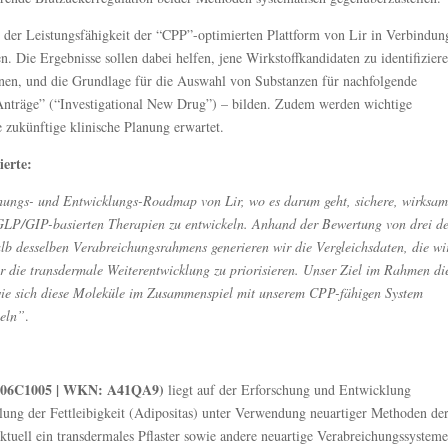
 der Leistungsfähigkeit der “CPP”-optimierten Plattform von Lir in Verbindun
 Die Ergebnisse sollen dabei helfen, jene Wirkstoffkandidaten zu identifiziere
ignen, und die Grundlage für die Auswahl von Substanzen für nachfolgende
Anträge” (“Investigational New Drug”) – bilden. Zudem werden wichtige
 zukünftige klinische Planung erwartet.
ierte:
hungs- und Entwicklungs-Roadmap von Lir, wo es darum geht, sichere, wirksa
n GLP/GIP-basierten Therapien zu entwickeln. Anhand der Bewertung von drei d
halb desselben Verabreichungsrahmens generieren wir die Vergleichsdaten, die wi
r die transdermale Weiterentwicklung zu priorisieren. Unser Ziel im Rahmen di
, wie sich diese Moleküle im Zusammenspiel mit unserem CPP-fähigen System
meln”
.
50206C1005 | WKN: A41QA9)
liegt auf der Erforschung und Entwicklung
lung der Fettleibigkeit (Adipositas) unter Verwendung neuartiger Methoden de
tuell ein transdermales Pflaster sowie andere neuartige Verabreichungssysteme