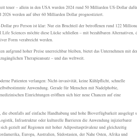
eit teuer – allein in den USA wurden 2024 rund 50 Milliarden US-Dollar dafü
 2026 werden auf über 60 Milliarden Dollar prognostiziert.
Dollar pro Person ist klar: Nur ein Bruchteil der betroffenen rund 122 Million
 Life Sciences möchte diese Lücke schließen – mit bezahlbaren Alternativen, 
ativer Form verabreicht werden.
ten aufgrund hoher Preise unerreichbar bleiben, bietet das Unternehmen mit de
d zugänglichen Therapieansatz – und das weltweit.
derne Patienten verlangen: Nicht-invasivität, keine Kühlpflicht, schnelle
 selbstbestimmte Anwendung. Gerade für Menschen mit Nadelphobie,
dizinischen Einrichtungen eröffnen sich hier neue Chancen auf eine
, die ebenfalls auf einfache Handhabung und hohe Bioverfügbarkeit ausgelegt s
ogistik, Infrastruktur oder kulturelle Barrieren die Anwendung injizierbarer
sich gezielt auf Regionen mit hoher Adipositasprävalenz und gleichzeitig
ordamerika, Europa, Australien, Südostasien, der Nahe Osten, Afrika und