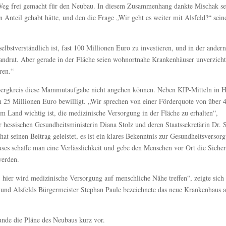
eg frei gemacht für den Neubau. In diesem Zusammenhang dankte Mischak s
nteil gehabt hätte, und den die Frage „Wir geht es weiter mit Alsfeld?“ sein
selbstverständlich ist, fast 100 Millionen Euro zu investieren, und in der andern
andrat. Aber gerade in der Fläche seien wohnortnahe Krankenhäuser unverzicht
ren.“
sbergkreis diese Mammutaufgabe nicht angehen können. Neben KIP-Mitteln in 
n 25 Millionen Euro bewilligt. „Wir sprechen von einer Förderquote von über 
em Land wichtig ist, die medizinische Versorgung in der Fläche zu erhalten“,
r hessischen Gesundheitsministerin Diana Stolz und deren Staatssekretärin Dr. 
at seinen Beitrag geleistet, es ist ein klares Bekenntnis zur Gesundheitsversor
s schaffe man eine Verlässlichkeit und gebe den Menschen vor Ort die Sicher
werden.
 hier wird medizinische Versorgung auf menschliche Nähe treffen“, zeigte sich
und Alsfelds Bürgermeister Stephan Paule bezeichnete das neue Krankenhaus a
unde die Pläne des Neubaus kurz vor.