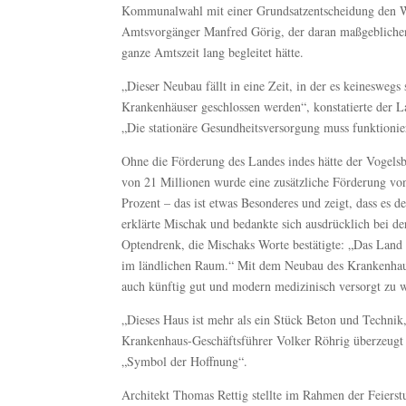
Kommunalwahl mit einer Grundsatzentscheidung den W
Amtsvorgänger Manfred Görig, der daran maßgeblichen A
ganze Amtszeit lang begleitet hätte.
„Dieser Neubau fällt in eine Zeit, in der es keineswegs 
Krankenhäuser geschlossen werden“, konstatierte der L
„Die stationäre Gesundheitsversorgung muss funktionie
Ohne die Förderung des Landes indes hätte der Vogel
von 21 Millionen wurde eine zusätzliche Förderung vo
Prozent – das ist etwas Besonderes und zeigt, dass es d
erklärte Mischak und bedankte sich ausdrücklich bei de
Optendrenk, die Mischaks Worte bestätigte: „Das Land h
im ländlichen Raum.“ Mit dem Neubau des Krankenhause
auch künftig gut und modern medizinisch versorgt zu 
„Dieses Haus ist mehr als ein Stück Beton und Technik,
Krankenhaus-Geschäftsführer Volker Röhrig überzeugt 
„Symbol der Hoffnung“.
Architekt Thomas Rettig stellte im Rahmen der Feierst