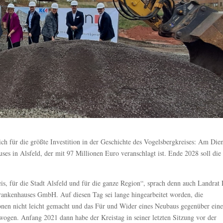
ich für die größte Investition in der Geschichte des Vogelsbergkreises: Am Die
uses in Alsfeld, der mit 97 Millionen Euro veranschlagt ist. Ende 2028 soll die
s, für die Stadt Alsfeld und für die ganze Region“, sprach denn auch Landrat 
Krankenhauses GmbH. Auf diesen Tag sei lange hingearbeitet worden, die
tionen nicht leicht gemacht und das Für und Wider eines Neubaus gegenüber eine
ogen. Anfang 2021 dann habe der Kreistag in seiner letzten Sitzung vor der