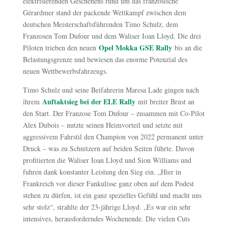
elektrisierenden Geschehens rund um das französische
Gérardmer stand der packende Wettkampf zwischen dem
deutschen Meisterschaftsführenden Timo Schulz, dem
Franzosen Tom Dufour und dem Waliser Ioan Lloyd. Die drei
Opel Mokka GSE Rally
Piloten trieben den neuen
bis an die
Belastungsgrenze und bewiesen das enorme Potenzial des
neuen Wettbewerbsfahrzeugs.
Timo Schulz und seine Beifahrerin Maresa Lade gingen nach
Auftaktsieg bei der ELE Rally
ihrem
mit breiter Brust an
den Start. Der Franzose Tom Dufour – zusammen mit Co-Pilot
Alex Dubois – nutzte seinen Heimvorteil und setzte mit
aggressivem Fahrstil den Champion von 2022 permanent unter
Druck – was zu Schnitzern auf beiden Seiten führte. Davon
profitierten die Waliser Ioan Lloyd und Sion Williams und
fuhren dank konstanter Leistung den Sieg ein. „Hier in
Frankreich vor dieser Fankulisse ganz oben auf dem Podest
stehen zu dürfen, ist ein ganz spezielles Gefühl und macht uns
sehr stolz“, strahlte der 23-jährige Lloyd. „Es war ein sehr
intensives, herausforderndes Wochenende. Die vielen Cuts