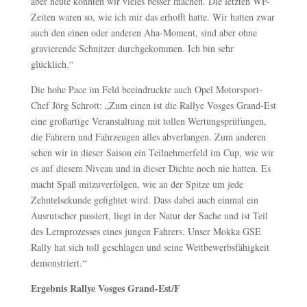
aber heute konnten wir vieles besser machen. Die letzten WP-
Zeiten waren so, wie ich mir das erhofft hatte. Wir hatten zwar
auch den einen oder anderen Aha-Moment, sind aber ohne
gravierende Schnitzer durchgekommen. Ich bin sehr
glücklich.“
Die hohe Pace im Feld beeindruckte auch Opel Motorsport-
Chef Jörg Schrott: „Zum einen ist die Rallye Vosges Grand-Est
eine großartige Veranstaltung mit tollen Wertungsprüfungen,
die Fahrern und Fahrzeugen alles abverlangen. Zum anderen
sehen wir in dieser Saison ein Teilnehmerfeld im Cup, wie wir
es auf diesem Niveau und in dieser Dichte noch nie hatten. Es
macht Spaß mitzuverfolgen, wie an der Spitze um jede
Zehntelsekunde gefightet wird. Dass dabei auch einmal ein
Ausrutscher passiert, liegt in der Natur der Sache und ist Teil
des Lernprozesses eines jungen Fahrers. Unser Mokka GSE
Rally hat sich toll geschlagen und seine Wettbewerbsfähigkeit
demonstriert.“
Ergebnis Rallye Vosges Grand-Est/F