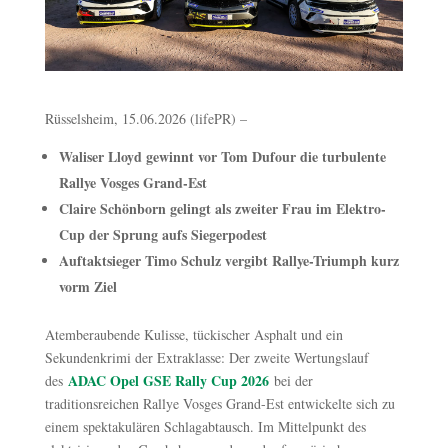
Rüsselsheim, 15.06.2026 (lifePR) –
Waliser Lloyd gewinnt vor Tom Dufour die turbulente
Rallye Vosges Grand-Est
Claire Schönborn gelingt als zweiter Frau im Elektro-
Cup der Sprung aufs Siegerpodest
Auftaktsieger Timo Schulz vergibt Rallye-Triumph kurz
vorm Ziel
Atemberaubende Kulisse, tückischer Asphalt und ein
Sekundenkrimi der Extraklasse: Der zweite Wertungslauf
ADAC Opel GSE Rally Cup 2026
des
bei der
traditionsreichen Rallye Vosges Grand-Est entwickelte sich zu
einem spektakulären Schlagabtausch. Im Mittelpunkt des