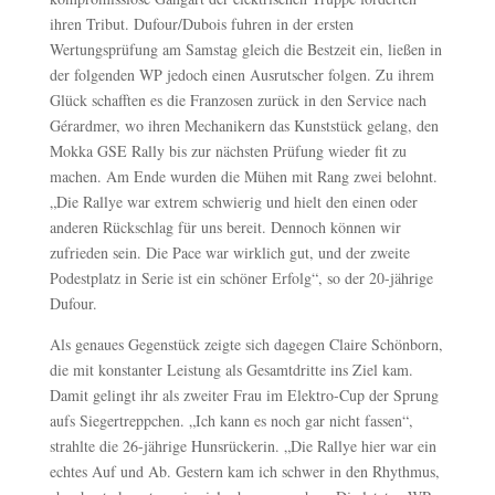
ihren Tribut. Dufour/Dubois fuhren in der ersten
Wertungsprüfung am Samstag gleich die Bestzeit ein, ließen in
der folgenden WP jedoch einen Ausrutscher folgen. Zu ihrem
Glück schafften es die Franzosen zurück in den Service nach
Gérardmer, wo ihren Mechanikern das Kunststück gelang, den
Mokka GSE Rally bis zur nächsten Prüfung wieder fit zu
machen. Am Ende wurden die Mühen mit Rang zwei belohnt.
„Die Rallye war extrem schwierig und hielt den einen oder
anderen Rückschlag für uns bereit. Dennoch können wir
zufrieden sein. Die Pace war wirklich gut, und der zweite
Podestplatz in Serie ist ein schöner Erfolg“, so der 20-jährige
Dufour.
Als genaues Gegenstück zeigte sich dagegen Claire Schönborn,
die mit konstanter Leistung als Gesamtdritte ins Ziel kam.
Damit gelingt ihr als zweiter Frau im Elektro-Cup der Sprung
aufs Siegertreppchen. „Ich kann es noch gar nicht fassen“,
strahlte die 26-jährige Hunsrückerin. „Die Rallye hier war ein
echtes Auf und Ab. Gestern kam ich schwer in den Rhythmus,