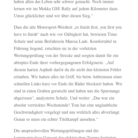
haben allen das Leben sehr schwer gemacht. Noch immer
lernen wir im Mokka GSE Rally auf jedem Kilometer dazu.
Umso glücklicher sind wir über diesen Sieg.“
Dass die alte Motorsport-Weisheit „to finish first, you first you
have to finish“ nach wie vor Gültigkeit hat, bewiesen Timo
Schulz und seine Beifahrerin Maresa Lade. Komfortabel in
Führung liegend, rutschten sie in der vorletzten
Wertungsprüfung von der Strecke und sorgten damit für ein
abruptes Ende ihrer vorhergegangenen Erfolgsserie. „Auf
diesem harten Asphalt darfst du dir nicht den kleinsten Fehler
erlauben. Wir hatten alles im Griff, bis beim Anbremsen einer
schnellen Links kurz vor Ende die Räder blockiert haben. Wir
sind in einen Graben gerutscht und haben uns die Spurstange
abgerissen“, analysierte Schulz. Und weiter: „Das war ein
absolut verrücktes Wochenende! Tom hat eine unglaubliche
Geschwindigkeit vorgelegt und uns wirklich alles abverlangt.
Genau so muss ein echter Titelkampf aussehen.“
Die anspruchsvollen Wertungsprüfungen und die
kompromisslose Gangart der elektrischen Truppe forderten