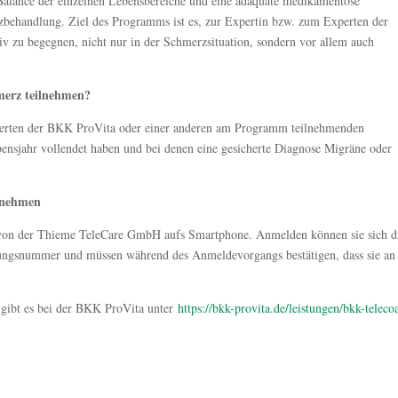
 Balance der einzelnen Lebensbereiche und eine adäquate medikamentöse
behandlung. Ziel des Programms ist es, zur Expertin bzw. zum Experten der
 zu begegnen, nicht nur in der Schmerzsituation, sondern vor allem auch
erz teilnehmen?
erten der BKK ProVita oder einer anderen am Programm teilnehmenden
ebensjahr vollendet haben und bei denen eine gesicherte Diagnose Migräne oder
lnehmen
von der Thieme TeleCare GmbH aufs Smartphone. Anmelden können sie sich d
rungsnummer und müssen während des Anmeldevorgangs bestätigen, dass sie an
ibt es bei der BKK ProVita unter
https://bkk-provita.de/leistungen/bkk-teleco