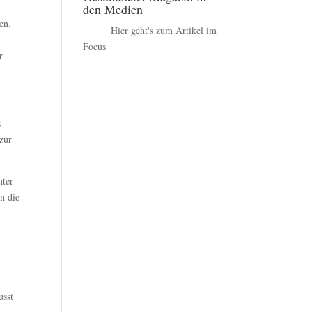
den Medien
en.
Hier geht's zum Artikel im
Focus
r
s
zur
nter
n die
usst