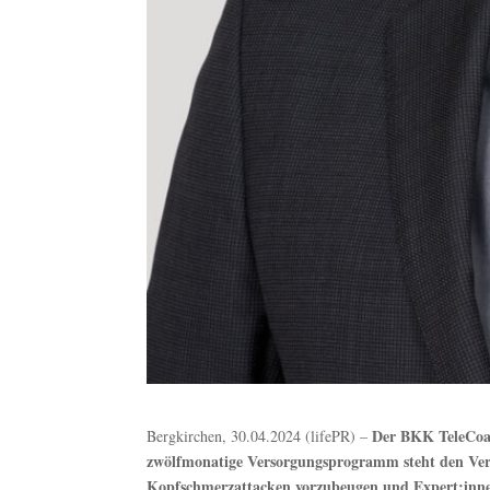
Der BKK TeleCoac
Bergkirchen, 30.04.2024 (lifePR) –
zwölfmonatige Versorgungsprogramm steht den Versi
Kopfschmerzattacken vorzubeugen und Expert:inne