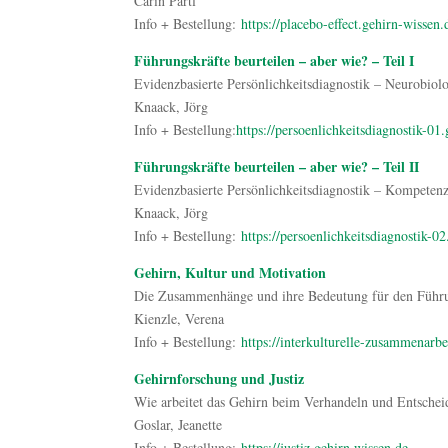
Carin Partl
Info + Bestellung:
https://placebo-effect.gehirn-wissen.
Führungskräfte beurteilen – aber wie? – Teil I
Evidenzbasierte Persönlichkeitsdiagnostik – Neurobiol
Knaack, Jörg
Info + Bestellung:
https://persoenlichkeitsdiagnostik-01
Führungskräfte beurteilen – aber wie? – Teil II
Evidenzbasierte Persönlichkeitsdiagnostik – Kompeten
Knaack, Jörg
Info + Bestellung:
https://persoenlichkeitsdiagnostik-0
Gehirn, Kultur und Motivation
Die Zusammenhänge und ihre Bedeutung für den Führu
Kienzle, Verena
Info + Bestellung:
https://interkulturelle-zusammenarbe
Gehirnforschung und Justiz
Wie arbeitet das Gehirn beim Verhandeln und Entschei
Goslar, Jeanette
Info + Bestellung:
https://justiz.gehirn.wissen.de