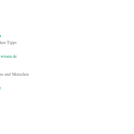
e
n
chen Tipps
-wissen.de
ams und Menschen
e