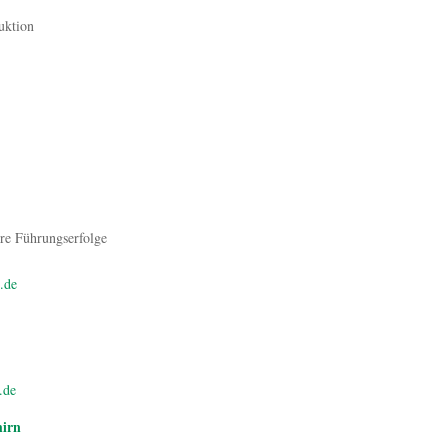
uktion
ere Führungserfolge
n.de
.de
hirn