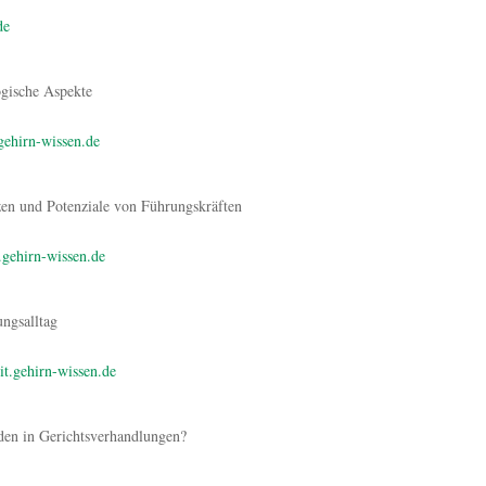
de
ogische Aspekte
.gehirn-wissen.de
zen und Potenziale von Führungskräften
2.gehirn-wissen.de
ngsalltag
it.gehirn-wissen.de
den in Gerichtsverhandlungen?