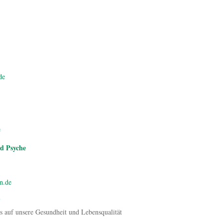
de
e
nd Psyche
en.de
?
s auf unsere Gesundheit und Lebensqualität