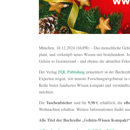
München, 18.12.2024 (lifePR) – Das menschliche Gehir
plant, und verknüpft neues Wissen mit bestehendem. Je
Gehirn so faszinierend – und ebenso die aktuellen Erken
Der Verlag
FQL Publishing
präsentiert in der Buchrei
Experten zeigen, wie neueste Forschungsergebnisse in 
Reihe bietet fundiertes Wissen kompakt und verständlich
möchten.
Taschenbücher
9,90 €
eB
Die
sind für
erhältlich, die
Weihnachten erhalten. Weitere Informationen findet m
Alle Titel der Buchreihe „Gehirn-Wissen Kompakt“ 