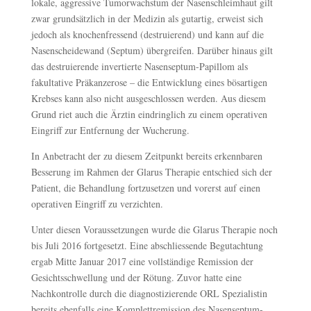
lokale, aggressive Tumorwachstum der Nasenschleimhaut gilt
zwar grundsätzlich in der Medizin als gutartig, erweist sich
jedoch als knochenfressend (destruierend) und kann auf die
Nasenscheidewand (Septum) übergreifen. Darüber hinaus gilt
das destruierende invertierte Nasenseptum-Papillom als
fakultative Präkanzerose – die Entwicklung eines bösartigen
Krebses kann also nicht ausgeschlossen werden. Aus diesem
Grund riet auch die Ärztin eindringlich zu einem operativen
Eingriff zur Entfernung der Wucherung.
In Anbetracht der zu diesem Zeitpunkt bereits erkennbaren
Besserung im Rahmen der Glarus Therapie entschied sich der
Patient, die Behandlung fortzusetzen und vorerst auf einen
operativen Eingriff zu verzichten.
Unter diesen Voraussetzungen wurde die Glarus Therapie noch
bis Juli 2016 fortgesetzt. Eine abschliessende Begutachtung
ergab Mitte Januar 2017 eine vollständige Remission der
Gesichtsschwellung und der Rötung. Zuvor hatte eine
Nachkontrolle durch die diagnostizierende ORL Spezialistin
bereits ebenfalls eine Komplettremission des Nasenseptum-