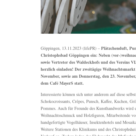
Plätzchenduft, Pun
Göppingen, 13.11.2023 (lifePR) –
Christophsbad Göppingen ein: Neben (vor-)weihnac
sowie Vertreter des Waldeckhofs und des Vereins V
herzlich einladen! Der zweitägige Weihnachtsmarkt
November, sowie am Donnerstag, den 23. November, 
dem Café MayerS statt.
Interessierte können sich unter anderem auf diese selb
Schokocroissants, Crêpes, Punsch, Kaffee, Kuchen, Gril
Pommes. Auch für Freunde des Kunsthandwerks wird eini
Weihnachtsschmuck und Holzfiguren, Mitarbeitende vo
handgefertigte Vogelhäuser, Insektenhotels und Mosai
Weitere Stationen des Klinikums und des Christophsheim