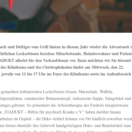
sch und Deftiges vom Grill läuten in diesem Jahr wieder die Adventszeit 
htlichen Leckerbissen bereiten Mitarbeitende, Heimbewohner und Patien
IADUKT allerlei für den Verkaufsbasar vor. Dazu möchten wir Sie hiermit
 des Klinikums und des Christophsheims findet am Mittwoch, den 22.
jeweils von 11 bis 17 Uhr im Foyer des Klinikums sowie im Außenbereich
st gemachten kulinarischen Leckerbissen freuen: Marmelade, Waffeln,
lspezialitäten, rumänischer Bohneneintopf, italienische Suppe, Salzgebäck und
ges geboten: So präsentiert die Arbeitstherapie des Freihofs beispielsweise
n „VIADUKT – Hilfen für psychisch Kranke e.V.“ haben darüber hinaus
karbeiten im Gepäck – die Deko-Artikel können vor Ort käuflich erworben werd
s bieten ebenfalls ihre liebevoll handgefertigten Deko- und Bastelartikel zum