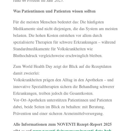
rund 46 Prozent im Jahr 2025.
Was Patientinnen und Patienten wissen sollten
Für die meisten Menschen bedeutet das: Die häufigsten
Medikamente sind nicht diejenigen, die das System am meisten
belasten. Die hohen Kosten entstehen vor allem durch
spezialisierte Therapien für schwere Erkrankungen – während
Standardmedikamente für Volkskrankheiten wie
Bluthochdruck vergleichsweise erschwinglich bleiben.
Zum World Health Day zeigt der Blick auf die Rezeptdaten
damit zweierlei:
Volkskrankheiten prägen den Alltag in den Apotheken – und
innovative Spezialtherapien sichern die Behandlung schwerer
Erkrankungen, treiben jedoch die Gesamtkosten.
Vor‑Ort‑Apotheken unterstützen Patientinnen und Patienten
dabei, beide Seiten im Blick zu behalten: mit Beratung,
Prävention und einer sicheren Arzneimittelversorgung.
Alle Informationen zum NOVENTI Rezept-Report 2025
gibt es auf
www.noventi.de/newsroom/noventi-data-hub