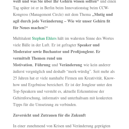
weiß und was Sie über Ihr Gehirn wissen sollten“
und einen
Tag später ist er in Berlin beim Innovationstag beim CCW-
„Mutig und
Kongress (Management Circle) mit dem Thema
agil durch jede Veränderung – Wie wir unser Gehirn fit
für Neues machen!“
Multitalent
Stephan Ehlers
hält im wahrsten Sinne des Wortes
Speaker und
viele Bälle in der Luft. Er ist gefragter
Moderator sowie Buchautor und Profijongleur. Er
vermittelt Themen rund um
Motivation
Führung
Veränderung
,
und
wie kein anderer
äußerst vergnüglich und deshalb “merk-würdig”. Seit mehr als
25 Jahren hat er viele namhafte Firmen um Kreativität, Know-
how und Ergebnisse bereichert. Er ist der Jongleur unter den
Top-Speakern und versteht es, aktuelle Erkenntnisse der
Gehirnforschung, informativ und unterhaltsam mit konkreten
Tipps für die Umsetzung zu verbinden.
Zuversicht und Zutrauen für die Zukunft
In einer zunehmend von Krisen und Veränderung geprägten