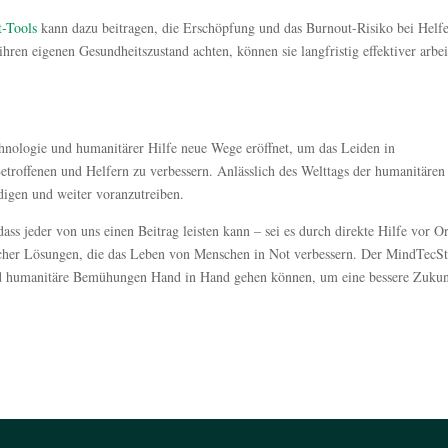
t-Tools
kann dazu beitragen, die Erschöpfung und das Burnout-Risiko bei Helf
ihren eigenen Gesundheitszustand achten, können sie langfristig effektiver arbe
nologie und humanitärer Hilfe neue Wege eröffnet, um das Leiden in
etroffenen und Helfern zu verbessern. Anlässlich des Welttags der humanitären
rdigen und weiter voranzutreiben.
ass jeder von uns einen Beitrag leisten kann – sei es durch direkte Hilfe vor Or
scher Lösungen, die das Leben von Menschen in Not verbessern. Der MindTecS
 und humanitäre Bemühungen Hand in Hand gehen können, um eine bessere Zukun