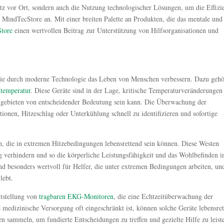
atz vor Ort, sondern auch die Nutzung technologischer Lösungen, um die Effizi
 MindTecStore an. Mit einer breiten Palette an Produkten, die das mentale und
tore
einen wertvollen Beitrag zur Unterstützung von Hilfsorganisationen und
, die durch moderne Technologie das Leben von Menschen verbessern. Dazu geh
temperatur
. Diese Geräte sind in der Lage, kritische Temperaturveränderungen
engebieten von entscheidender Bedeutung sein kann. Die Überwachung der
ionen, Hitzeschlag oder Unterkühlung schnell zu identifizieren und sofortige
, die in extremen Hitzebedingungen lebensrettend sein können. Diese Westen
g verhindern und so die körperliche Leistungsfähigkeit und das Wohlbefinden i
d besonders wertvoll für Helfer, die unter extremen Bedingungen arbeiten, un
lebt.
itstellung von
tragbaren EKG-Monitoren
, die eine Echtzeitüberwachung der
 medizinische Versorgung oft eingeschränkt ist, können solche Geräte lebensre
en sammeln, um fundierte Entscheidungen zu treffen und gezielte Hilfe zu leist