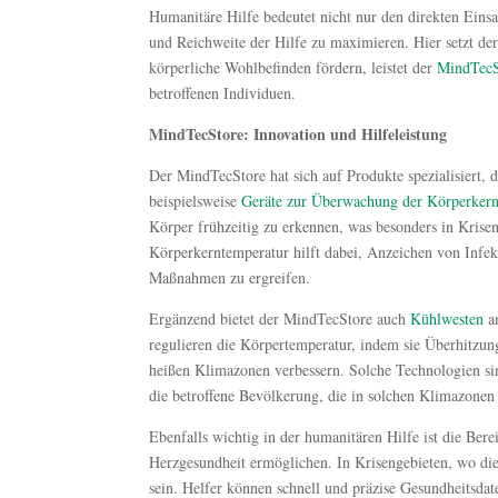
Humanitäre Hilfe bedeutet nicht nur den direkten Eins
und Reichweite der Hilfe zu maximieren. Hier setzt der
körperliche Wohlbefinden fördern, leistet der
MindTecS
betroffenen Individuen.
MindTecStore: Innovation und Hilfeleistung
Der MindTecStore hat sich auf Produkte spezialisiert
beispielsweise
Geräte zur Überwachung der Körperkern
Körper frühzeitig zu erkennen, was besonders in Kris
Körperkerntemperatur hilft dabei, Anzeichen von Infekt
Maßnahmen zu ergreifen.
Ergänzend bietet der MindTecStore auch
Kühlwesten
an
regulieren die Körpertemperatur, indem sie Überhitzun
heißen Klimazonen verbessern. Solche Technologien sin
die betroffene Bevölkerung, die in solchen Klimazonen 
Ebenfalls wichtig in der humanitären Hilfe ist die Bere
Herzgesundheit ermöglichen. In Krisengebieten, wo die
sein. Helfer können schnell und präzise Gesundheitsdat