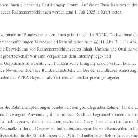
sen ihnen gleichzeitig Gestaltungsspielraum. Auf dieser Basis lässt sich in der
Die neuen Rahmenempfehlungen werden zum 1. Juli 2025 in Kraft treten.
verbände auf Bundesebene – zu ihnen gehört auch der BDPK, Dachverband de
ahmenempfehlungen Vorsorge und Rehabilitation nach §§111 Abs. 7, 111a Abs.
 die Entwicklung von Rahmenempfehlungen zu Inhalt, Umfang und Qualität vo
ungspartnerschaft war eine Vorgabe aus dem Intensivpflege- und
en Gesprächen zu wesentlichen Punkten keine Einigung erzielt werden konnte,
nde November 2024 die Bundesschiedsstelle an. Bei der mündlichen Anhörung
eiten des VPKA Bayern – als Vertreter zahlreicher privat getragener
.
dass die Rahmenempfehlungen bundesweit den grundlegenden Rahmen für die a
h nicht zwingend Anwendung finden müssen. Sachlich begründet können andere
Einrichtungen wird daher nicht eingeschränkt. Dies gilt vor allem für die nun l
 Personalkorridoren. Diese sehen indikationsbezogene Personalkennzahlen in F
tsbereiche für die Einrichtungen vor. „Wir sind außerordentlich froh, dass von