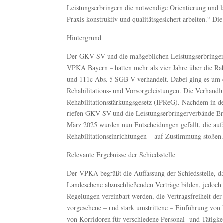
Leistungserbringern die notwendige Orientierung und las
Praxis konstruktiv und qualitätsgesichert arbeiten.“ 
Hintergrund
Der GKV-SV und die maßgeblichen Leistungserbringer
VPKA Bayern – hatten mehr als vier Jahre über die R
und 111c Abs. 5 SGB V verhandelt. Dabei ging es um
Rehabilitations- und Vorsorgeleistungen. Die Verhandl
Rehabilitationsstärkungsgesetz (IPReG). Nachdem in d
riefen GKV-SV und die Leistungserbringerverbände E
März 2025 wurden nun Entscheidungen gefällt, die aufs
Rehabilitationseinrichtungen – auf Zustimmung stoßen
Relevante Ergebnisse der Schiedsstelle
Der VPKA begrüßt die Auffassung der Schiedsstelle, 
Landesebene abzuschließenden Verträge bilden, jedoc
Regelungen vereinbart werden, die Vertragsfreiheit der 
vorgesehene – und stark umstrittene – Einführung von
von Korridoren für verschiedene Personal- und Tätigkei