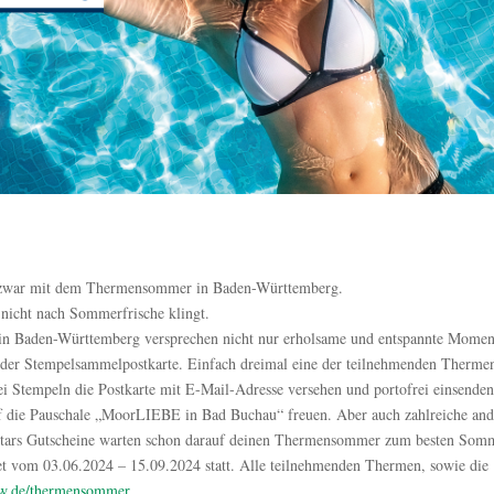
d zwar mit dem Thermensommer in Baden-Württemberg.
nicht nach Sommerfrische klingt.
 Baden-Württemberg versprechen nicht nur erholsame und entspannte Momen
 der Stempelsammelpostkarte. Einfach dreimal eine der teilnehmenden Therme
i Stempeln die Postkarte mit E-Mail-Adresse versehen und portofrei einsenden
f die Pauschale „MoorLIEBE in Bad Buchau“ freuen. Aber auch zahlreiche and
s Stars Gutscheine warten schon darauf deinen Thermensommer zum besten Som
t vom 03.06.2024 – 15.09.2024 statt. Alle teilnehmenden Thermen, sowie die
w.de/thermensommer
.