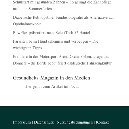
Schulstart mit gesunden Zähnen – So gelingt die Zahnpflege
nach den Sommerferien
Diabetische Retinopathie: Fundusfotografie als Alternative zur
Ophthalmoskopie
BowFlex präsentiert neue SelectTech 52 Hantel
Parasiten beim Hund erkennen und vorbeugen – Die
wichtigsten Tipps
Premiere in der Motorsport Arena Oschersleben: „Tage des
Donners – die Börde bebt“ feiert ostdeutsche Fahrzeugkultur
Gesundheits-Magazin in den Medien
Hier geht's zum Artikel im Focus
Impressum
|
Datenschutz
|
Nutzungsbedingungen
|
Kontakt