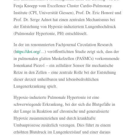
Fenja Knoepp vom Excellence Cluster Cardio-Pulmonary
Institute (CPI, Universität Giessen), Prof. Dr. Eric Honoré und
Prof. Dr. Serge Adnot hat einen zentralen Mechanismus bei
der Entstehung von Hypoxie-induziertem Lungenhochdruck
(Pulmonaler Hypertonie, PH) entschlüsselt.
In der im renommierten Fachjournal Circulation Research
(
https://doi.org/…
) veröffentlichten Studie zeigt sich, dass der
in pulmonalen glatten Muskelzellen (PASMCs) vorkommende
Ionenkanal Piezo1 – ein zellulärer Sensor für mechanische
Reize in den Zellen – eine zentrale Rolle bei der Entstehung
dieser derzeit unheilbaren und lebensbedrohlichen
Lungenerkrankung spielt.
Hypoxie-induzierte Pulmonale Hypertonie ist eine
schwerwiegende Erkrankung, bei der sich die Blutgefäße in
der Lunge in Reaktion auf chronische und generalisierte
Hypoxie zusammenziehen und durch krankhafte
Umbauprozesse zusätzlich verengen. Dies führt zu einem
erhöhten Blutdruck im Lungenkreislauf und einer daraus