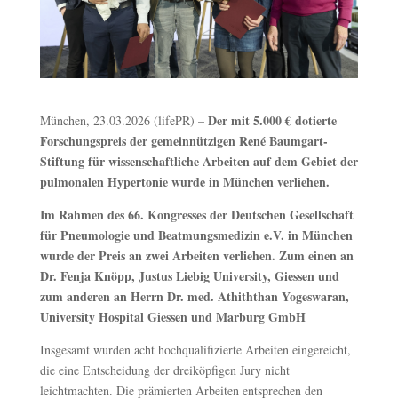
Der mit 5.000 € dotierte
München, 23.03.2026 (lifePR) –
Forschungspreis der gemeinnützigen René Baumgart-
Stiftung für wissenschaftliche Arbeiten auf dem Gebiet der
pulmonalen Hypertonie wurde in München verliehen.
Im Rahmen des 66. Kongresses der Deutschen Gesellschaft
für Pneumologie und Beatmungsmedizin e.V. in München
wurde der Preis an zwei Arbeiten verliehen. Zum einen an
Dr. Fenja Knöpp, Justus Liebig University, Giessen und
zum anderen an Herrn Dr. med. Athiththan Yogeswaran,
University Hospital Giessen und Marburg GmbH
Insgesamt wurden acht hochqualifizierte Arbeiten eingereicht,
die eine Entscheidung der dreiköpfigen Jury nicht
leichtmachten. Die prämierten Arbeiten entsprechen den