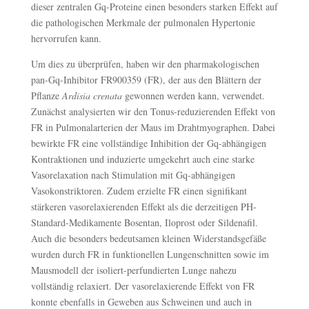
dieser zentralen Gq-Proteine einen besonders starken Effekt auf
die pathologischen Merkmale der pulmonalen Hypertonie
hervorrufen kann.
Um dies zu überprüfen, haben wir den pharmakologischen
pan-Gq-Inhibitor FR900359 (FR), der aus den Blättern der
Pflanze
Ardisia crenata
gewonnen werden kann, verwendet.
Zunächst analysierten wir den Tonus-reduzierenden Effekt von
FR in Pulmonalarterien der Maus im Drahtmyographen. Dabei
bewirkte FR eine vollständige Inhibition der Gq-abhängigen
Kontraktionen und induzierte umgekehrt auch eine starke
Vasorelaxation nach Stimulation mit Gq-abhängigen
Vasokonstriktoren. Zudem erzielte FR einen signifikant
stärkeren vasorelaxierenden Effekt als die derzeitigen PH-
Standard-Medikamente Bosentan, Iloprost oder Sildenafil.
Auch die besonders bedeutsamen kleinen Widerstandsgefäße
wurden durch FR in funktionellen Lungenschnitten sowie im
Mausmodell der isoliert-perfundierten Lunge nahezu
vollständig relaxiert. Der vasorelaxierende Effekt von FR
konnte ebenfalls in Geweben aus Schweinen und auch in