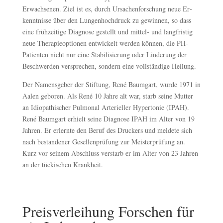
Erwachsenen. Ziel ist es, durch Ursachenforschung neue Er­
kenntnisse über den Lungenhochdruck zu gewinnen, so dass
eine früh­zeitige Diagnose gestellt und mittel- und langfristig
neue Therapieoptio­nen entwickelt werden können, die PH-
Patienten nicht nur eine Stabili­sierung oder Linderung der
Beschwerden ver­sprechen, sondern eine vollständige Heilung.
Der Namensgeber der Stiftung, René Baumgart, wurde 1971 in
Aalen ge­boren. Als René 10 Jahre alt war, starb seine Mutter
an Idiopathischer Pul­monal Arterieller Hypertonie (IPAH).
René Baumgart erhielt seine Dia­gnose IPAH im Alter von 19
Jahren. Er erlernte den Beruf des Druckers und meldete sich
nach bestandener Gesellenprüfung zur Meisterprüfung an.
Kurz vor seinem Abschluss verstarb er im Alter von 23 Jahren
an der tückischen Krankheit.
Preisverleihung Forschen für