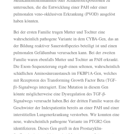
Medikamenteneinnahmen oder Schadstoffexpositionen zu
untersuchen, die die Entwicklung einer PAH oder einer
pulmonalen veno-okklusiven Erkrankung (PVOD) ausgelöst
haben könnten.
Bei der ersten Familie trugen Mutter und Tochter eine
wahrscheinlich pathogene Variante in dem CYBA-Gen, das an
der Bildung reaktiver Sauerstoffspezies beteiligt ist und einen
pulmonalen Gefäßumbau verursachen kann. Bei der zweiten
Familie waren ebenfalls Mutter und Tochter an PAH erkrankt.
Die Exom-Sequenzierung ergab einen seltenen, wahrscheinlich
schädlichen Aminosäureaustausch im FKBP1A-Gen, welches
mit Rezeptoren des Transforming Growth Factor Beta (TGF-
β)-Signalwegs interagiert. Eine Mutation in diesem Gen
könnte möglicherweise eine Dysregulation des TGF-β-
Signalwegs verursacht haben.Bei der dritten Familie waren die
Geschwister der Indexpatientin bereits an einer PAH und einer
interstitiellen Lungenerkrankung verstorben. Wir konnten eine
neue, wahrscheinlich pathogene Variante im PTGR2-Gen
identifizieren. Dieses Gen greift in den Prostazyklin-