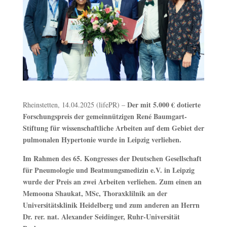
Der mit 5.000 € dotierte
Rheinstetten, 14.04.2025 (lifePR) –
Forschungspreis der gemeinnützigen René Baumgart-
Stiftung für wissenschaftliche Arbeiten auf dem Gebiet der
pulmonalen Hypertonie wurde in Leipzig verliehen.
Im Rahmen des 65. Kongresses der Deutschen Gesellschaft
für Pneumologie und Beatmungsmedizin e.V. in Leipzig
wurde der Preis an zwei Arbeiten verliehen. Zum einen an
Memoona Shaukat, MSc, Thoraxklilnik an der
Universitätsklinik Heidelberg und zum anderen an Herrn
Dr. rer. nat. Alexander Seidinger, Ruhr-Universität