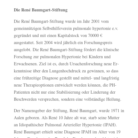
Die René Baumgart-Stiftung
Die René Baumgart-Stiftung wurde im Jahr 2001 vom
gemeinnützigen Selbsthilfeverein pulmonale hypertonie e.v.
gegründet und mit einen Kapitalstock von 70000 €
ausgestattet. Seit 2004 wird jährlich ein Forschungspreis
ausgelobt. Die René Baumgart-Stiftung fördert die klinische
Forschung zur pulmonalen Hypertonie bei Kin­dern und
Erwachsenen. Ziel ist es, durch Ursachenforschung neue Er­
kenntnisse über den Lungenhochdruck zu gewinnen, so dass
eine früh­zeitige Diagnose gestellt und mittel- und langfristig
neue Therapieoptio­nen entwickelt werden können, die PH-
Patienten nicht nur eine Stabili­sierung oder Linderung der
Beschwerden ver­sprechen, sondern eine vollständige Heilung.
Der Namensgeber der Stiftung, René Baumgart, wurde 1971 in
Aalen ge­boren. Als René 10 Jahre alt war, starb seine Mutter
an Idiopathischer Pul­monal Arterieller Hypertonie (IPAH).
René Baumgart erhielt seine Dia­gnose IPAH im Alter von 19