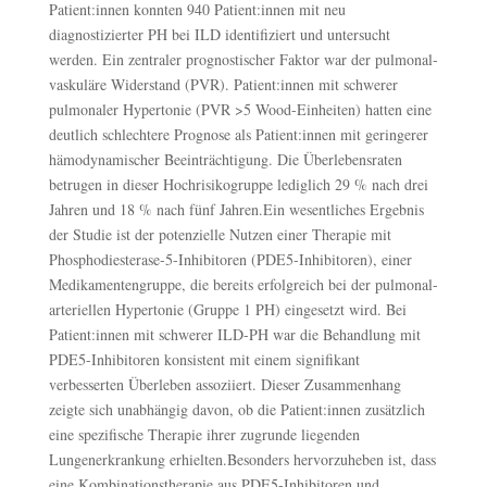
Patient:innen konnten 940 Patient:innen mit neu
diagnostizierter PH bei ILD identifiziert und untersucht
werden. Ein zentraler prognostischer Faktor war der pulmonal-
vaskuläre Widerstand (PVR). Patient:innen mit schwerer
pulmonaler Hypertonie (PVR >5 Wood-Einheiten) hatten eine
deutlich schlechtere Prognose als Patient:innen mit geringerer
hämodynamischer Beeinträchtigung. Die Überlebensraten
betrugen in dieser Hochrisikogruppe lediglich 29 % nach drei
Jahren und 18 % nach fünf Jahren.Ein wesentliches Ergebnis
der Studie ist der potenzielle Nutzen einer Therapie mit
Phosphodiesterase-5-Inhibitoren (PDE5-Inhibitoren), einer
Medikamentengruppe, die bereits erfolgreich bei der pulmonal-
arteriellen Hypertonie (Gruppe 1 PH) eingesetzt wird. Bei
Patient:innen mit schwerer ILD-PH war die Behandlung mit
PDE5-Inhibitoren konsistent mit einem signifikant
verbesserten Überleben assoziiert. Dieser Zusammenhang
zeigte sich unabhängig davon, ob die Patient:innen zusätzlich
eine spezifische Therapie ihrer zugrunde liegenden
Lungenerkrankung erhielten.Besonders hervorzuheben ist, dass
eine Kombinationstherapie aus PDE5-Inhibitoren und