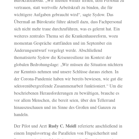
Bürokratieabbau. „Wir müssen wieder lernen, dem Personal zu
vertrauen, statt wertvolle Arbeitskraft zu binden, die für
wichtigere Aufgaben gebraucht wird“, sagte Sydow. Das
Übermaß an Bürokratie führe aktuell dazu, dass Fachpersonal
sich nicht mehr traue durchzuführen, was es gelernt hat. Ein
weiteres zentrales Thema sei die Krankenhausreform, wozu
momentan Gespräche stattfänden und im September ein
Änderungsentwurf vorgelegt werde. Abschließend
thematisierte Sydow die Krisenresilienz im Kontext der
globalen Bedrohungslage: „Wir müssen die Situation nüchtern
zur Kenntnis nehmen und unsere Schlüsse daraus ziehen. In
der Corona-Pandemie haben wir bereits bewiesen, wie gut die
sektorenübergreifende Zusammenarbeit funktioniert.“ Um die
beschriebenen Herausforderungen zu bewältigen, brauche es
vor allem Menschen, die bereit seien, über den Tellerrand
hinauszuschauen und im Sinne des Großen und Ganzen zu
handeln.
Rudy C. Meidl
Der Pilot und Arzt
referierte anschließend in
einem Impulsvortrag die Parallelen von Flugsicherheit und