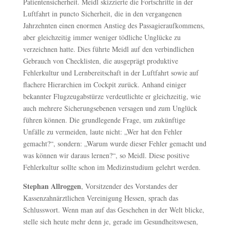
Patientensicherheit. Meidl skizzierte die Fortschritte in der
Luftfahrt in puncto Sicherheit, die in den vergangenen
Jahrzehnten einen enormen Anstieg des Passagieraufkommens,
aber gleichzeitig immer weniger tödliche Unglücke zu
verzeichnen hatte. Dies führte Meidl auf den verbindlichen
Gebrauch von Checklisten, die ausgeprägt produktive
Fehlerkultur und Lernbereitschaft in der Luftfahrt sowie auf
flachere Hierarchien im Cockpit zurück. Anhand einiger
bekannter Flugzeugabstürze verdeutlichte er gleichzeitig, wie
auch mehrere Sicherungsebenen versagen und zum Unglück
führen können. Die grundlegende Frage, um zukünftige
Unfälle zu vermeiden, laute nicht: „Wer hat den Fehler
gemacht?“, sondern: „Warum wurde dieser Fehler gemacht und
was können wir daraus lernen?“, so Meidl. Diese positive
Fehlerkultur sollte schon im Medizinstudium gelehrt werden.
Stephan Allroggen
, Vorsitzender des Vorstandes der
Kassenzahnärztlichen Vereinigung Hessen, sprach das
Schlusswort. Wenn man auf das Geschehen in der Welt blicke,
stelle sich heute mehr denn je, gerade im Gesundheitswesen,