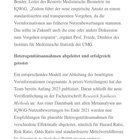
Bender, Leiter des Ressorts Medizinische Biometrie im
IQWiG. „Zudem führt der neue empirische Ansatz zu einem
standardisierten und transparenten Vorgehen, da die
Vorinformationen aus früheren Nutzenbewertungen stammen.
Das sollte in Zukunft auch die eine oder andere Diskussion
zum Vorgehen ersparen“, ergänzt Prof. Friede, Direktor des
Instituts für Medizinische Statistik der UMG.
Heterogenitätsannahmen abgeleitet und erfolgreich
getestet
Ein entsprechendes Modell zur Ableitung der benötigten
Vorinformationen (sogenannte A-priori-Verteilungen) hat das
Team bereits Anfang 2023 publiziert. Daran schließt die neue
Veröffentlichung in der Fachzeitschrift
Research Synthesis
Methods
an: Aus einer Datenbank mit allen Metaanalysen aus
IQWiG-Nutzenbewertungen bis Ende 2021 wurden nun
Empfehlungen für plausible Heterogenitätsannahmen für
verschiedene Effektmaße abgeleitet, nämlich für Hazard Ratio,
Risk Ratio, Odds Ratio und standardisierte Mittelwertdifferenz.
Im Vergleich zu ähnlichen Publikationen anderer