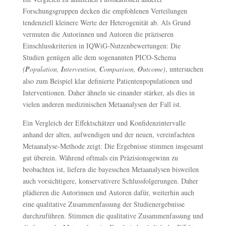
Forschungsgruppen decken die empfohlenen Verteilungen
tendenziell kleinere Werte der Heterogenität ab. Als Grund
vermuten die Autorinnen und Autoren die präziseren
Einschlusskriterien in IQWiG-Nutzenbewertungen: Die
Studien genügen alle dem sogenannten PICO-Schema
(
P
opulation,
I
ntervention,
C
omparison,
O
utcome)
, untersuchen
also zum Beispiel klar definierte Patientenpopulationen und
Interventionen. Daher ähneln sie einander stärker, als dies in
vielen anderen medizinischen Metaanalysen der Fall ist.
Ein Vergleich der Effektschätzer und Konfidenzintervalle
anhand der alten, aufwendigen und der neuen, vereinfachten
Metaanalyse-Methode zeigt: Die Ergebnisse stimmen insgesamt
gut überein. Während oftmals ein Präzisionsgewinn zu
beobachten ist, liefern die bayesschen Metaanalysen bisweilen
auch vorsichtigere, konservativere Schlussfolgerungen. Daher
plädieren die Autorinnen und Autoren dafür, weiterhin auch
eine qualitative Zusammenfassung der Studienergebnisse
durchzuführen. Stimmen die qualitative Zusammenfassung und