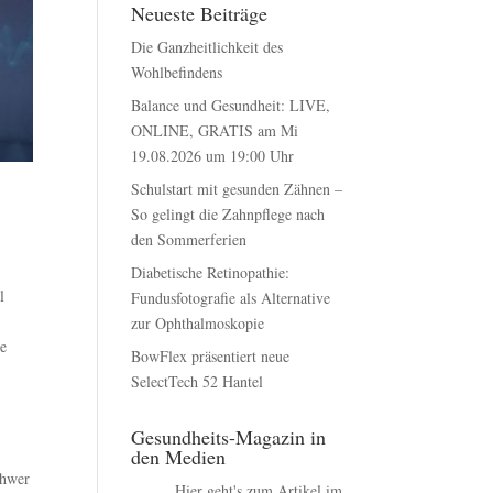
Neueste Beiträge
Die Ganzheitlichkeit des
Wohlbefindens
Balance und Gesundheit: LIVE,
ONLINE, GRATIS am Mi
19.08.2026 um 19:00 Uhr
Schulstart mit gesunden Zähnen –
So gelingt die Zahnpflege nach
den Sommerferien
Diabetische Retinopathie:
l
Fundusfotografie als Alternative
zur Ophthalmoskopie
ie
BowFlex präsentiert neue
SelectTech 52 Hantel
Gesundheits-Magazin in
den Medien
chwer
Hier geht's zum Artikel im