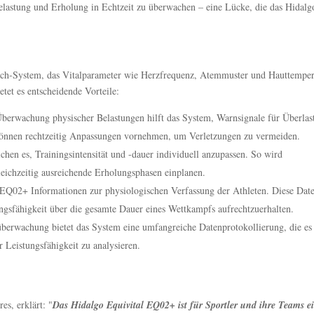
elastung und Erholung in Echtzeit zu überwachen – eine Lücke, die das Hidalg
Tech-System, das Vitalparameter wie Herzfrequenz, Atemmuster und Hauttemper
etet es entscheidende Vorteile:
Überwachung physischer Belastungen hilft das System, Warnsignale für Überlas
 können rechtzeitig Anpassungen vornehmen, um Verletzungen zu vermeiden.
chen es, Trainingsintensität und -dauer individuell anzupassen. So wird
 gleichzeitig ausreichende Erholungsphasen einplanen.
EQ02+ Informationen zur physiologischen Verfassung der Athleten. Diese Dat
ungsfähigkeit über die gesamte Dauer eines Wettkampfs aufrechtzuerhalten.
berwachung bietet das System eine umfangreiche Datenprotokollierung, die es
r Leistungsfähigkeit zu analysieren.
s, erklärt: "
Das Hidalgo Equivital EQ02+ ist für Sportler und ihre Teams e