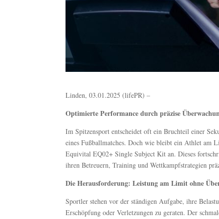
Linden, 03.01.2025 (lifePR) –
Optimierte Performance durch präzise Überwachu
Im Spitzensport entscheidet oft ein Bruchteil einer Se
eines Fußballmatches. Doch wie bleibt ein Athlet am Li
Equivital EQ02+ Single Subject Kit an. Dieses fortschri
ihren Betreuern, Training und Wettkampfstrategien präz
Die Herausforderung: Leistung am Limit ohne Übe
Sportler stehen vor der ständigen Aufgabe, ihre Belas
Erschöpfung oder Verletzungen zu geraten. Der schmal