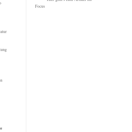
o
Focus
atur
tung
en
in