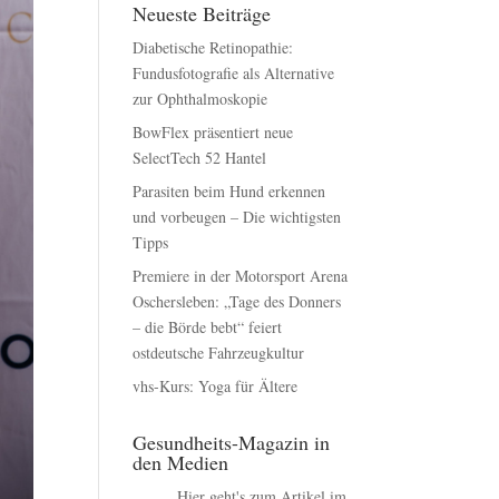
Neueste Beiträge
Diabetische Retinopathie:
Fundusfotografie als Alternative
zur Ophthalmoskopie
BowFlex präsentiert neue
SelectTech 52 Hantel
Parasiten beim Hund erkennen
und vorbeugen – Die wichtigsten
Tipps
Premiere in der Motorsport Arena
Oschersleben: „Tage des Donners
– die Börde bebt“ feiert
ostdeutsche Fahrzeugkultur
vhs-Kurs: Yoga für Ältere
Gesundheits-Magazin in
den Medien
Hier geht's zum Artikel im