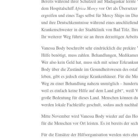
Bereits während ihrer Schulzeit auf Madagaskar lernte
dem Hospitalschiff
Africa Mercy
vor Ort als Übersetzer 
ergreifen und eines Tags selbst für Mercy Ships im D
und ihre Deutschkenntnisse während eines anschließende
Krankenschwester in der Stadtklinik von Bad Tölz. Ihr
Ihr weiterer Weg führte sie an ihren derzeitigen Arbei
Vanessa Body beschreibt sehr eindrücklich die prekär
Hilfe benötigt, muss zahlen. Behandlungen, Medikamente
Wer also kein Geld hat, muss sich mit seiner Erkrankung
Body über die Zustände im Gesundheitswesen des ostafri
leben, gibt es jedoch einige Krankenhäuser. Für die Me
Weg zu einer Behandlung nahezu unmöglich – hunderte
weil es einfach keine Hilfe auf dem Land gibt“, weiß 
große Bedeutung für dieses Land. Menschen können du
werden lokale Fachkräfte geschult, sodass auch nachhalt
Mitte November wird Vanessa Body wieder auf das Hos
für die Menschen vor Ort leisten. Es ist bereits der sec
Für die Einsätze der Hilfsorganisation werden stets eh