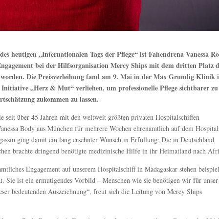
 des heutigen „Internationalen Tags der Pflege“ ist Fahendrena Vanessa Ro
ngagement bei der Hilfsorganisation Mercy Ships mit dem dritten Platz d
 worden. Die Preisverleihung fand am 9. Mai in der Max Grundig Klinik 
r Initiative „Herz & Mut“ verliehen, um professionelle Pflege sichtbarer zu
rtschätzung zukommen zu lassen.
ie seit über 45 Jahren mit den weltweit größten privaten Hospitalschiffen
e Vanessa Body aus München für mehrere Wochen ehrenamtlich auf dem Hospitals
assin ging damit ein lang ersehnter Wunsch in Erfüllung: Die in Deutschland
n brachte dringend benötigte medizinische Hilfe in ihr Heimatland nach Afr
mtliches Engagement auf unserem Hospitalschiff in Madagaskar stehen beispiel
ät. Sie ist ein ermutigendes Vorbild – Menschen wie sie benötigen wir für unser
eser bedeutenden Auszeichnung“, freut sich die Leitung von Mercy Ships