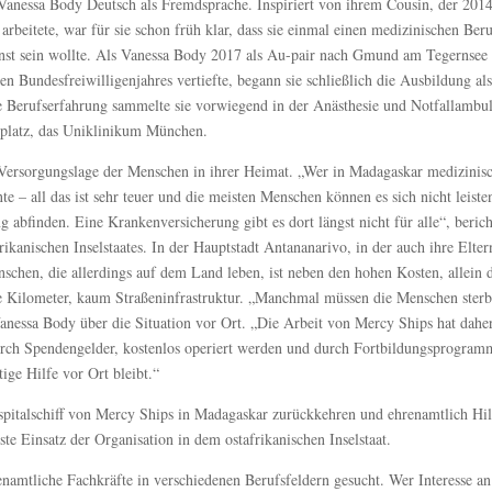
 Vanessa Body Deutsch als Fremdsprache. Inspiriert von ihrem Cousin, der 2014
arbeitete, war für sie schon früh klar, dass sie einmal einen medizinischen Ber
ienst sein wollte. Als Vanessa Body 2017 als Au-pair nach Gmund am Tegernse
n Bundesfreiwilligenjahres vertiefte, begann sie schließlich die Ausbildung al
e Berufserfahrung sammelte sie vorwiegend in der Anästhesie und Notfallambu
tsplatz, das Uniklinikum München.
e Versorgungslage der Menschen in ihrer Heimat. „Wer in Madagaskar medizinis
 – all das ist sehr teuer und die meisten Menschen können es sich nicht leiste
 abfinden. Eine Krankenversicherung gibt es dort längst nicht für alle“, berich
kanischen Inselstaates. In der Hauptstadt Antananarivo, in der auch ihre Elter
nschen, die allerdings auf dem Land leben, ist neben den hohen Kosten, allein 
 Kilometer, kaum Straßeninfrastruktur. „Manchmal müssen die Menschen sterb
Vanessa Body über die Situation vor Ort. „Die Arbeit von Mercy Ships hat dahe
rch Spendengelder, kostenlos operiert werden und durch Fortbildungsprogram
ige Hilfe vor Ort bleibt.“
pitalschiff von Mercy Ships in Madagaskar zurückkehren und ehrenamtlich Hil
hste Einsatz der Organisation in dem ostafrikanischen Inselstaat.
renamtliche Fachkräfte in verschiedenen Berufsfeldern gesucht. Wer Interesse an