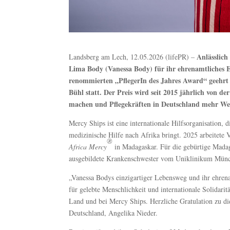
Anlässlich
Landsberg am Lech, 12.05.2026 (lifePR) –
Lima Body (Vanessa Body) für ihr ehrenamtliches E
renommierten „PflegerIn des Jahres Award“ geehrt
Bühl statt. Der Preis wird seit 2015 jährlich von de
machen und Pflegekräften in Deutschland mehr We
Mercy Ships ist eine internationale Hilfsorganisation, d
medizinische Hilfe nach Afrika bringt. 2025 arbeitet
®
Africa Mercy
in Madagaskar. Für die gebürtige Madag
ausgebildete Krankenschwester vom Uniklinikum Münche
„Vanessa Bodys einzigartiger Lebensweg und ihr ehrena
für gelebte Menschlichkeit und internationale Solidarit
Land und bei Mercy Ships. Herzliche Gratulation zu di
Deutschland, Angelika Nieder.