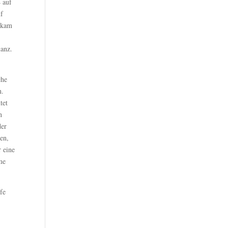
 auf
uf
e kam
s
lanz.
che
n.
tet
n
der
en,
r eine
me
fe