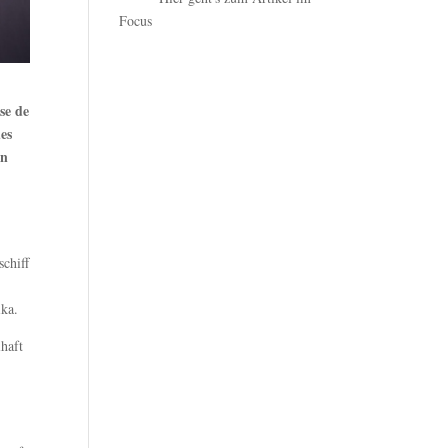
Focus
se de
es
in
chiff
ika.
haft