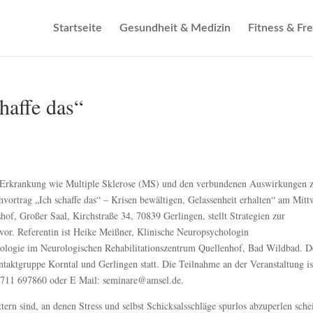
Startseite
Gesundheit & Medizin
Fitness & Fre
haffe das“
en Erkrankung wie Multiple Sklerose (MS) und den verbundenen Auswirkungen 
ortrag „Ich schaffe das“ – Krisen bewältigen, Gelassenheit erhalten“ am Mitt
f, Großer Saal, Kirchstraße 34, 70839 Gerlingen, stellt Strategien zur
vor. Referentin ist Heike Meißner, Klinische Neuropsychologin
ologie im Neurologischen Rehabilitationszentrum Quellenhof, Bad Wildbad. D
aktgruppe Korntal und Gerlingen statt. Die Teilnahme an der Veranstaltung is
. 0711 697860 oder E Mail: seminare@amsel.de.
tern sind, an denen Stress und selbst Schicksalsschläge spurlos abzuperlen sche