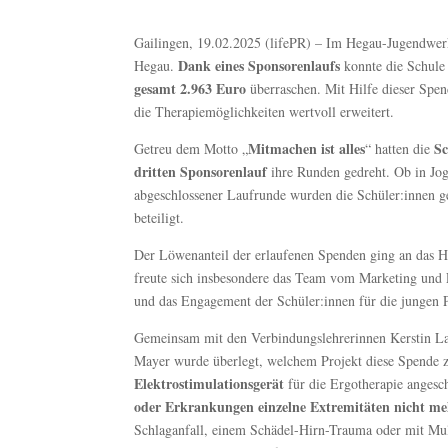
Gailingen, 19.02.2025 (lifePR) – Im Hegau-Jugendwer
Dank eines Sponsorenlaufs
Hegau.
konnte die Schule
gesamt 2.963 Euro
überraschen. Mit Hilfe dieser Spe
die Therapiemöglichkeiten wertvoll erweitert.
Mitmachen ist alles
S
Getreu dem Motto „
“ hatten die
dritten Sponsorenlauf
ihre Runden gedreht. Ob in Jog
abgeschlossener Laufrunde wurden die Schüler:innen ge
beteiligt.
Der Löwenanteil der erlaufenen Spenden ging an das 
freute sich insbesondere das Team vom Marketing und 
und das Engagement der Schüler:innen für die jungen P
Gemeinsam mit den Verbindungslehrerinnen Kerstin Lan
Mayer wurde überlegt, welchem Projekt diese Spende z
Elektrostimulationsgerät
für die Ergotherapie angesch
oder Erkrankungen einzelne Extremitäten nicht me
Schlaganfall, einem Schädel-Hirn-Trauma oder mit Mul