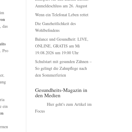
Anmeldeschluss am 26. August
 im
Wenn ein Telefonat Leben rettet
von
Die Ganzheitlichkeit des
, das
Wohlbefindens
Balance und Gesundheit: LIVE,
eits
ONLINE, GRATIS am Mi
. Pro
19.08.2026 um 19:00 Uhr
Schulstart mit gesunden Zähnen –
So gelingt die Zahnpflege nach
den Sommerferien
er,
zung
Gesundheits-Magazin in
den Medien
ria
Hier geht's zum Artikel im
e ein
Focus
gen
ernen