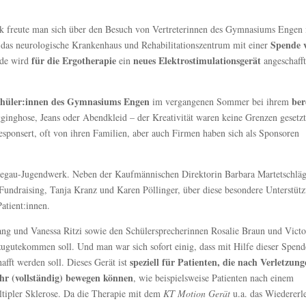
k freute man sich über den Besuch von Vertreterinnen des Gymnasiums Engen
Spende 
 das neurologische Krankenhaus und Rehabilitationszentrum mit einer
für die Ergotherapie
neues Elektrostimulationsgerät
nde wird
ein
angeschafft
chüler:innen des Gymnasiums Engen
ber
im vergangenen Sommer bei ihrem
ginghose, Jeans oder Abendkleid – der Kreativität waren keine Grenzen gesetzt
sponsert, oft von ihren Familien, aber auch Firmen haben sich als Sponsoren
Hegau-Jugendwerk. Neben der Kaufmännischen Direktorin Barbara Martetschläg
Fundraising, Tanja Kranz und Karen Pöllinger, über diese besondere Unterstüt
atient:innen.
g und Vanessa Ritzi sowie den Schülersprecherinnen Rosalie Braun und Victo
ugutekommen soll. Und man war sich sofort einig, dass mit Hilfe dieser Spend
speziell für Patienten, die nach Verletzun
afft werden soll. Dieses Gerät ist
hr (vollständig) bewegen können
, wie beispielsweise Patienten nach einem
tipler Sklerose. Da die Therapie mit dem
KT Motion Gerät
u.a. das Wiedererl