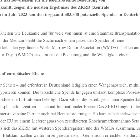
uszahlt, zeigen die neusten Ergebnisse des ZKRD (Zentrale
 im Jahr 2023 konnten insgesamt 503.548 potenzielle Spender in Deutsch
heiten wie Leukämie und für viele von ihnen ist eine Stammzelltransplantatio
in der Medizin bleibt die Suche nach einem passenden Spender oft eine
Niederlanden gegründete World Marrow Donor Association (WMDA) jährlich am
or Day“ (WMDD) aus, um auf die Bedeutung und die Wichtigkeit einer
uf europäischer Ebene
r Schritt – und erfordert in Deutschland lediglich einen Wangenabstrich, mithil
typisieren können. Die tatsächliche Spende hingegen umfasst komplexe Prozess
schiedene Institutionen beteiligt. Dazu zählen die bereits genannten Spenderdat
nsplantationszentren – auch auf internationaler Ebene. Das ZKRD fungiert hier
nterstützt seine Partner auch bei Herausforderungen. So kam es beispielsweise 
der EU zu einem Lieferengpass von zertifizierten Knochenmarkentnahme-Sets
loss sich das ZKRD mit weiteren Spenderregistern und der WMDA zusammen, u
en Blutstammzellen weiterhin zu gewährleisten. Gemeinsam erreichten sie durch