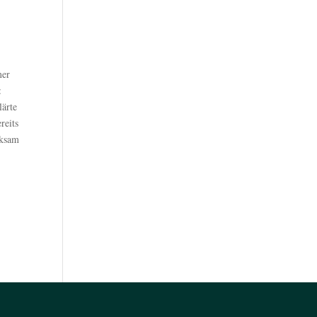
mer
:
lärte
reits
rksam