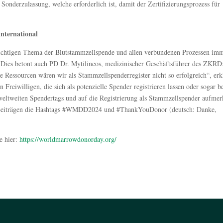
Sonderzulassung, welche erforderlich ist, damit der Zertifizierungsprozess für
nternational
 wichtigen Thema der Blutstammzellspende und allen verbundenen Prozessen im
. Dies betont auch PD Dr. Mytilineos, medizinischer Geschäftsführer des ZKRD
e Ressourcen wären wir als Stammzellspenderregister nicht so erfolgreich“, erk
 Freiwilligen, die sich als potenzielle Spender registrieren lassen oder sogar be
eltweiten Spendertags und auf die Registrierung als Stammzellspender aufme
“-Beiträgen die Hashtags #WMDD2024 und #ThankYouDonor (deutsch: Danke,
e hier:
https://worldmarrowdonorday.org/