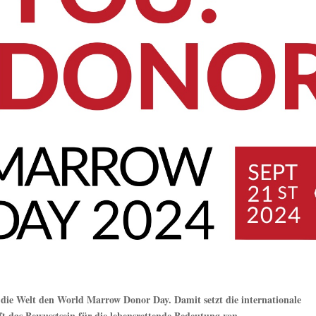
 die Welt den World Marrow Donor Day. Damit setzt die internationale
ft das Bewusstsein für die lebensrettende Bedeutung von