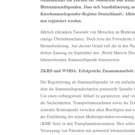
Blutstammzellspenden. Dass sich Sensibilisierung a
Knochenmarkspender-Register Deutschland): Allein
neu registriert werden.
Jährlich erkranken Tausende von Menschen an Blutkrank
einzige Überlebenschance. Doch trotz der Fortschritte 
Herausforderung. Aus diesem Grund ruft die in den 
dritten Samstag im September den „World Marrow Don
lebensrettenden Stammzellspende hinzuweisen.
ZKRD und WMDA: Erfolgreiche Zusammenarbeit a
Die Registrierung als Stammzellspender ist ein einfache
dem die Stammzellspenderdateien potenzielle Spender 
Um einen reibungslosen Ablauf zu garantieren, sind ver
die Sucheinheiten, Transportunternehmen sowie die Tra
zentraler Kontenpunkt zwischen allen Beteiligten und u
der Einführung der neuen Medizinprodukteverordnung 
(KME-Sets) in den Transplantationszentren. Hier sch
Versorgung von Patienten mit potenziell lebensrettend