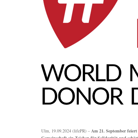
Am 21. September feiert
Ulm, 19.09.2024 (lifePR) –
Gemeinschaft ein Zeichen für Solidarität und schär