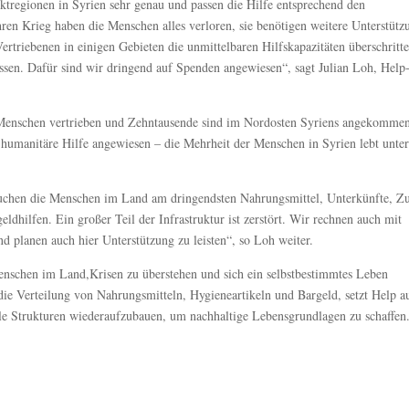
ektregionen in Syrien sehr genau und passen die Hilfe entsprechend den
ren Krieg haben die Menschen alles verloren, sie benötigen weitere Unterstütz
rtriebenen in einigen Gebieten die unmittelbaren Hilfskapazitäten überschritte
en. Dafür sind wir dringend auf Spenden angewiesen“, sagt Julian Loh, Help
Menschen vertrieben und Zehntausende sind im Nordosten Syriens angekomme
 humanitäre Hilfe angewiesen – die Mehrheit der Menschen in Syrien lebt unte
uchen die Menschen im Land am dringendsten Nahrungsmittel, Unterkünfte, Z
ldhilfen. Ein großer Teil der Infrastruktur ist zerstört. Wir rechnen auch mit
 planen auch hier Unterstützung zu leisten“, so Loh weiter.
 Menschen im Land,Krisen zu überstehen und sich ein selbstbestimmtes Leben
die Verteilung von Nahrungsmitteln, Hygieneartikeln und Bargeld, setzt Help a
ale Strukturen wiederaufzubauen, um nachhaltige Lebensgrundlagen zu schaffen