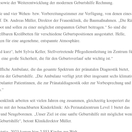
en sowie der Weiterentwicklung der modernen Geburtshilfe Rechnung.
äle und vier Wehen- bzw. Vorbereitungszimmer zur Verfügung, von denen eines
rof. Dr. Andreas Müller, Direktor der Frauenklinik, die Baumaßnahmen. „Die R
ot und sollen zu einer möglichst entspannten Geburt beitragen.“ So sind die
ellbaren Kreißbetten für verschiedene Geburtspositionen ausgestattet. Helle,
gen für eine angenehme, entspannte Atmosphäre.
kurz“, hebt Sylvia Keller, Stellvertretende Pflegedienstleitung im Zentrum f
ine große Sicherheit, die für den Geburtsverlauf sehr wichtig ist.“
fliche Ambulanz, die das gesamte Spektrum der pränatalen Diagnostik bietet,
erin der Geburtshilfe. „Die Ambulanz verfügt jetzt über insgesamt sechs klimatis
ulanter Patientinnen, die zur Pränataldiagnostik oder zur Vorbesprechung und
n.“
nklinik arbeiten seit vielen Jahren eng zusammen, gleichzeitig kooperiert die
e mit der benachbarten Kinderklinik: Als Perinatalzentrum Level 1 bietet das
nd Neugeborenen. „Unser Ziel ist eine sanfte Geburtshilfe mit möglichst wen
Geburtshilfe“, betont Klinikdirektor Müller.
tetig. 2023 kamen hier 2.553 Kinder zur Welt.