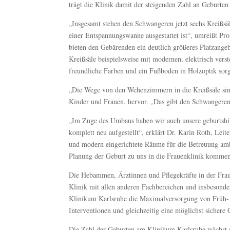
trägt die Klinik damit der steigenden Zahl an Geburt
„Insgesamt stehen den Schwangeren jetzt sechs Kreißs
einer Entspannungswanne ausgestattet ist“, umreißt P
bieten den Gebärenden ein deutlich größeres Platzangeb
Kreißsäle beispielsweise mit modernen, elektrisch verst
freundliche Farben und ein Fußboden in Holzoptik sor
„Die Wege von den Wehenzimmern in die Kreißsäle sind 
Kinder und Frauen, hervor. „Das gibt den Schwangeren e
„Im Zuge des Umbaus haben wir auch unsere geburtshil
komplett neu aufgestellt“, erklärt Dr. Karin Roth, Leit
und modern eingerichtete Räume für die Betreuung amb
Planung der Geburt zu uns in die Frauenklinik komme
Die Hebammen, Ärztinnen und Pflegekräfte in der Fraue
Klinik mit allen anderen Fachbereichen und insbesonder
Klinikum Karlsruhe die Maximalversorgung von Früh- u
Interventionen und gleichzeitig eine möglichst sichere 
Die Zahl der Geburten am Klinikum Karlsruhe wächst s