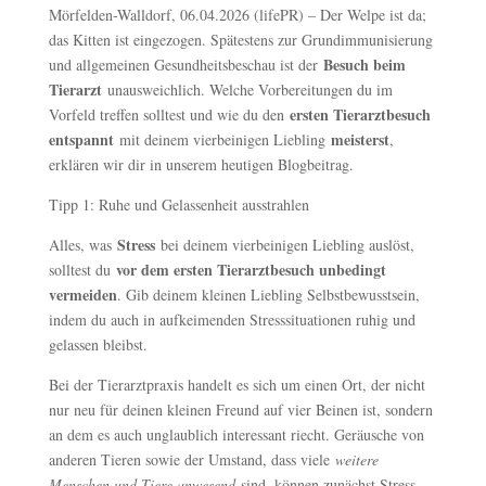
Mörfelden-Walldorf, 06.04.2026 (lifePR) – Der Welpe ist da;
das Kitten ist eingezogen. Spätestens zur Grundimmunisierung
Besuch beim
und allgemeinen Gesundheitsbeschau ist der
Tierarzt
unausweichlich. Welche Vorbereitungen du im
ersten Tierarztbesuch
Vorfeld treffen solltest und wie du den
entspannt
meisterst
mit deinem vierbeinigen Liebling
,
erklären wir dir in unserem heutigen Blogbeitrag.
Tipp 1: Ruhe und Gelassenheit ausstrahlen
Stress
Alles, was
bei deinem vierbeinigen Liebling auslöst,
vor dem ersten Tierarztbesuch unbedingt
solltest du
vermeiden
. Gib deinem kleinen Liebling Selbstbewusstsein,
indem du auch in aufkeimenden Stresssituationen ruhig und
gelassen bleibst.
Bei der Tierarztpraxis handelt es sich um einen Ort, der nicht
nur neu für deinen kleinen Freund auf vier Beinen ist, sondern
an dem es auch unglaublich interessant riecht. Geräusche von
anderen Tieren sowie der Umstand, dass viele
weitere
Menschen und Tiere anwesend
sind, können zunächst Stress