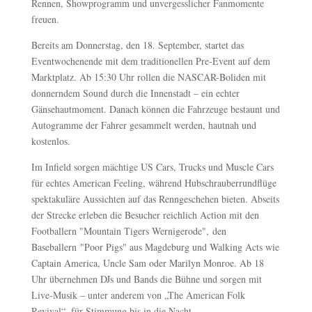
Rennen, Showprogramm und unvergesslicher Fanmomente
freuen.
Bereits am Donnerstag, den 18. September, startet das
Eventwochenende mit dem traditionellen Pre-Event auf dem
Marktplatz. Ab 15:30 Uhr rollen die NASCAR-Boliden mit
donnerndem Sound durch die Innenstadt – ein echter
Gänsehautmoment. Danach können die Fahrzeuge bestaunt und
Autogramme der Fahrer gesammelt werden, hautnah und
kostenlos.
Im Infield sorgen mächtige US Cars, Trucks und Muscle Cars
für echtes American Feeling, während Hubschrauberrundflüge
spektakuläre Aussichten auf das Renngeschehen bieten. Abseits
der Strecke erleben die Besucher reichlich Action mit den
Footballern "Mountain Tigers Wernigerode", den
Baseballern "Poor Pigs" aus Magdeburg und Walking Acts wie
Captain America, Uncle Sam oder Marilyn Monroe. Ab 18
Uhr übernehmen DJs und Bands die Bühne und sorgen mit
Live-Musik – unter anderem von „The American Folk
Revival“, für Stimmung bis in die Nacht.