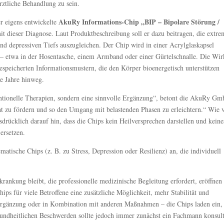
ärztliche Behandlung zu sein.
AkuRy Informations-Chip „BIP – Bipolare Störung /
 eigens entwickelte
it dieser Diagnose. Laut Produktbeschreibung soll er dazu beitragen, die extr
depressiven Tiefs auszugleichen. Der Chip wird in einer Acrylglaskapsel
 – etwa in der Hosentasche, einem Armband oder einer Gürtelschnalle. Die Wi
gespeicherten Informationsmustern, die den Körper bioenergetisch unterstützen
le Jahre hinweg.
entionelle Therapien, sondern eine sinnvolle Ergänzung“, betont die AkuRy G
cht zu fördern und so den Umgang mit belastenden Phasen zu erleichtern.“ Wie
rücklich darauf hin, dass die Chips kein Heilversprechen darstellen und keines
ersetzen.
atische Chips (z. B. zu Stress, Depression oder Resilienz) an, die individuell
ankung bleibt, die professionelle medizinische Begleitung erfordert, eröffnen
ps für viele Betroffene eine zusätzliche Möglichkeit, mehr Stabilität und
 Ergänzung oder in Kombination mit anderen Maßnahmen – die Chips laden ein,
esundheitlichen Beschwerden sollte jedoch immer zunächst ein Fachmann konsult