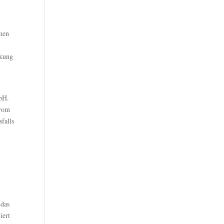
emen
rkung
mbH.
 vom
falls
 das
iert