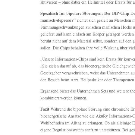
aktivieren – ohne dabei ein Heilmittel oder Ersatz für 
Spezifisch für bipolare Störungen: Der BIP-Chip
Der
manisch-depressiv“
richtet sich gezielt an Menschen m
Stimmungsschwankungen zwischen manischen Hochs und 
geliefert und kann einfach am Körper getragen werden
beruht nicht auf dem Material selbst, sondern auf den 
sollen. Die Chips behalten ihre volle Wirkung über vie
„Unsere Informations-Chips sind kein Ersatz für konv
„Sie zielen darauf ab, das bioenergetische Gleichgewi
Gesetzgeber vorgeschrieben, weist das Unternehmen ausd
den Besuch beim Arzt, Heilpraktiker oder Therapeuten 
Ergänzend bietet das Unternehmen Sets und weitere them
kombiniert werden können.
Fazit
Während die bipolare Störung eine chronische Erkr
bioenergetische Ansätze wie die AkuRy Informations-Chi
Wohlbefinden im Alltag zu erlangen. Ob als alleinige
eigene Regulationssystem sanft zu unterstützen. Bei g