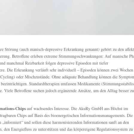
re Störung (auch manisch-depressive Erkrankung genannt) gehört zu den affek
lkerung. Betroffene erleben extreme Stimmungsschwankungen: Auf manische Ph
und manchmal Reizbarkeit folgen depressive Episoden mit tiefer
eere. Die Erkrankung verläuft sehr individuell – Episoden können zwei Wochen
pid Cycling) oder Mischzustände. Ohne adäquate Behandlung können die Sympto
 beeinträchtigen. Standardtherapien umfassen Medikamente (Stimmungsstabilisi
e. Viele Betroffene suchen jedoch ergänzende Ansätze, um den Alltag besser z
mations-Chips
auf wachsendes Interesse. Die AkuRy GmbH aus Höchst im
, tragbaren Chips auf Basis des bioenergetischen Informationsmanagements. Die
„informiert“ und sollen diese harmonisierenden Informationen sanft an den
n, den Energiefluss zu unterstützen und das körpereigene Regulationssystem zu