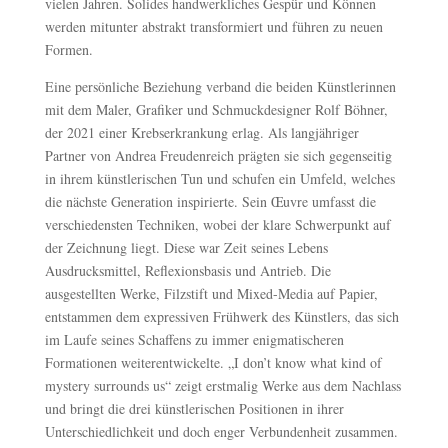
vielen Jahren. Solides handwerkliches Gespür und Können
werden mitunter abstrakt transformiert und führen zu neuen
Formen.
Eine persönliche Beziehung verband die beiden Künstlerinnen
mit dem Maler, Grafiker und Schmuckdesigner Rolf Böhner,
der 2021 einer Krebserkrankung erlag. Als langjähriger
Partner von Andrea Freudenreich prägten sie sich gegenseitig
in ihrem künstlerischen Tun und schufen ein Umfeld, welches
die nächste Generation inspirierte. Sein Œuvre umfasst die
verschiedensten Techniken, wobei der klare Schwerpunkt auf
der Zeichnung liegt. Diese war Zeit seines Lebens
Ausdrucksmittel, Reflexionsbasis und Antrieb. Die
ausgestellten Werke, Filzstift und Mixed-Media auf Papier,
entstammen dem expressiven Frühwerk des Künstlers, das sich
im Laufe seines Schaffens zu immer enigmatischeren
Formationen weiterentwickelte. „I don’t know what kind of
mystery surrounds us“ zeigt erstmalig Werke aus dem Nachlass
und bringt die drei künstlerischen Positionen in ihrer
Unterschiedlichkeit und doch enger Verbundenheit zusammen.